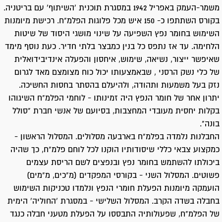
משמר-העמק באפריל 1942 במסגרת תוכנית 'השיתוף' עם בריטניה.
בקורס השתתפו כ- 150 איש מכל פלוגות הפלמ"ח. רכישת מיומנות
השימוש בחומר נפץ השפיעה על שינוי מושגי היסוד של שיטות
הלחימה. עד אז נתפס כל בנין כמבצר בלתי חדיר. כעת נוסף מימד
שאיפשר ייצור, נשיאה, שימוש, איחסון והפעלה אינדיבידואלית
של כלי נשק הרסני , שבאמצעותו יכול כוח מצומצם מאד לגרום
נזק בעל משמעות ותהודה, ולהיעלם בהסתר בחסות החשיכה.
יתרון אחר של חומר הנפץ היה זמינותו - לוחמי הפלמ"ח השיגוהו
בקלות יחסית מעובדי המחצבות, בסיועם של אנשי חברת "סולל
בונה".
החבלנות נלמדה בפלמ"ח בארבעה מסלולים. המסלול הראשון -
כמקצוע צבאי כללי שיסודותיו הוקנו לכל לוחם פלמ"ח, כך שהיה
ביכולתו להשתמש בחומר נפץ ובנפצים לשם הריסת עצמים
פשוטים. המסלול השני - בקורסי המפקדים (מ"כים, מ"מים)
הועמקה מיומנות הפעלת חומרי הנפץ ונלמדו טכניקות השימוש
בחבלה בשדה הקרב. המסלול השלישי - במסגרת 'החוליה' הימית
של הפלמ"ח, שפעולותיה התבססו על הפעלת מטעני חבלה כנגד