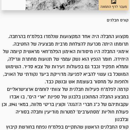
מעבר לדף התמונה
קורס חבלנים
מקצוע החבלה היה אחד המקצועות שנלמדו בפלמ"ח בהרחבה.
תרומתו היתה מכרעת להצלחת מרבית מבצעיה של החטיבה.
אימוני החבלה היו מיסודות האימון הפלמ"חאי מראשית קיומה של
היחידה. חומר הנפץ הוא נשק עממי של תנועות מחתרת וגרילה,
וממלא תפקיד נכבד גם בפעולות זעירות של צבא סדיר. השימוש
המושכל בו עשוי להביא לפגיעה מדוייקת ביעד נקודתי של האויב,
ולחפות על מחסור בעוצמת אש ובנשק כבד.
קדמה לפלמ"ח פעילות חבלנית של צוותי לוחמים ארצישראליים
במבצע החבלה המתוכנן בלבנון של ספינת "ארי הים", בו אבדו
עקבותיהם של כ"ג חברי ה'הגנה' וקצין בריטי מלווה, במאי 1941, וכן
פעולת חוליות 'מסתערבים' למטרות מודיעין וחבלה בסוריה
ובלבנון
קורס החבלנים הראשון שהתקיים בפלמ"ח נפתח בחורשת קיבוץ