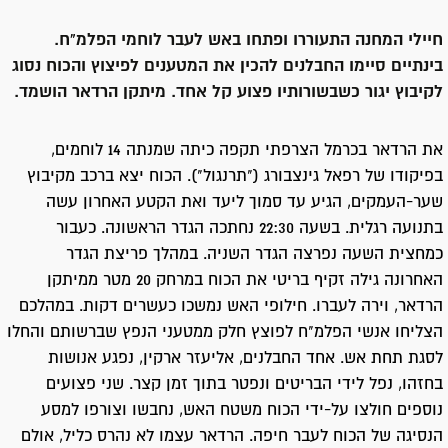
חיילי המחנה התעוררו ופתחו באש לעבר לוחמי הפלמ"ח.
בינתיים סיימו החבלנים להכין את המטענים לפיצוץ והכוח נסוג
לקיבוץ יגור כשבשורותיו פצוע קל אחד. מיתקן הרדאר הושמד.
את הרדאר בכרמל הצרפתי תקפה כיתה שמנתה 14 לוחמים,
בפיקודו של רפאל גינצבורג ("תרנגול"). הכוח יצא ברכב מקיבוץ
שער-העמקים, הגיע עד סמוך ליעד ואת הקטע האחרון עשה
בתנועה רגלית. בשעה 22:30 נחתכה הגדר הראשונה. כעבור
כמחצית השעה נפרצה הגדר השניה. במהלך פריצת הגדר
האחרונה גילה זקיף בריטי את הכוח במרחק 20 מטר ממיתקן
הרדאר, וירה לעברו. חילופי האש נמשכו כעשרים דקות. במהלכם
הצליחו אנשי הפלמ"ח לפוצץ חלק ממטעני הנפץ שברשותם והחלו
לסגת תחת אש. אחד החבלנים, אליעזר ארקין, נפגע אנושות
בחזהו, נפל לידי הבריטים ונפטר בתוך זמן קצר. שני פצועים
נוספים חולצו על-ידי הכוח משטח האש, נחבשו וצורפו למסע
הנסיגה של הכוח לעבר חיפה. הרדאר עצמו לא נהרס כליל, אולם