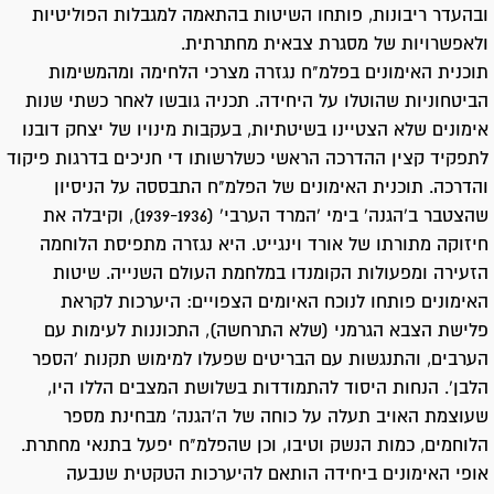
ובהעדר ריבונות, פותחו השיטות בהתאמה למגבלות הפוליטיות
ולאפשרויות של מסגרת צבאית מחתרתית.
תוכנית האימונים בפלמ"ח נגזרה מצרכי הלחימה ומהמשימות
הביטחוניות שהוטלו על היחידה. תכניה גובשו לאחר כשתי שנות
אימונים שלא הצטיינו בשיטתיות, בעקבות מינויו של יצחק דובנו
לתפקיד קצין ההדרכה הראשי כשלרשותו די חניכים בדרגות פיקוד
והדרכה. תוכנית האימונים של הפלמ"ח התבססה על הניסיון
שהצטבר ב'הגנה' בימי 'המרד הערבי' (1939-1936), וקיבלה את
חיזוקה מתורתו של אורד וינגייט. היא נגזרה מתפיסת הלוחמה
הזעירה ומפעולות הקומנדו במלחמת העולם השנייה. שיטות
האימונים פותחו לנוכח האיומים הצפויים: היערכות לקראת
פלישת הצבא הגרמני (שלא התרחשה), התכוננות לעימות עם
הערבים, והתנגשות עם הבריטים שפעלו למימוש תקנות 'הספר
הלבן'. הנחות היסוד להתמודדות בשלושת המצבים הללו היו,
שעוצמת האויב תעלה על כוחה של ה'הגנה' מבחינת מספר
הלוחמים, כמות הנשק וטיבו, וכן שהפלמ"ח יפעל בתנאי מחתרת.
אופי האימונים ביחידה הותאם להיערכות הטקטית שנבעה