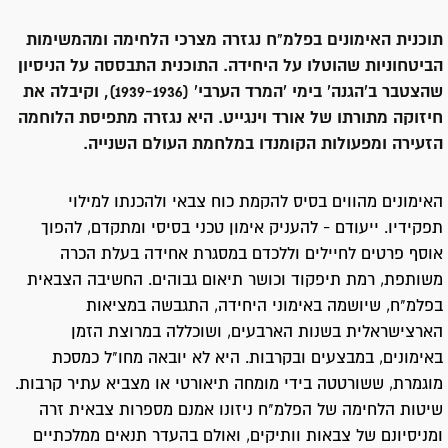
תוכנית האימונים בפלמ"ח נגזרה מצרכי הלחימה ומהמשימות
הביטחוניות שהוטלו על היחידה. התוכנית התבססה על הניסיון
שהצטבר ב'הגנה' בימי 'המרד הערבי' (1939-1936), וקיבלה את
חיזוקה מתורתו של אורד וינגייט. היא נגזרה מתפיסת הלוחמה
הזעירה ומפעולות הקומנדו במלחמת העולם השנייה.
האימונים מהווים בסיס להקמת כוח צבאי ולהכנתו למילוי
תפקידיו. ייעודם - להעניק אימון טכני בסיסי ומתקדם, להפוך
אוסף פרטים לחיילים וללכדם במסגרת אחידה בעלת הכרה
משותפת, רמת תיפקוד וכושר תיאום גבוהים. החשיבה הצבאית
בפלמ"ח, שיושמה באימוני היחידה, התגבשה במציאות
הארצישראלית בשנות הארבעים, ושוכללה במרוצת הזמן
באימונים, במבצעים ובקרבות. היא לא יובאה מחו"ל כמסכת
מוגמרת, ששורטטה בידי מומחה תיאורטי או מצביא עתיר קרבות.
שיטות הלחימה של הפלמ"ח ניזונו אמנם מספרות צבאית זרה
ומניסיונם של צבאות וותיקים, ואולם בהעדר תנאים ממלכתיים