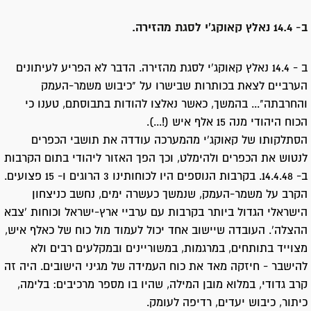
ב- 14.4 נאלץ קאוקג'י לסגת מהזירה.
ב - 14.4 נאלץ קאוקג'י לסגת מהזירה. הדבר לא הפריע לעיתונים
הערביים לצאת בכותרות שבישרו על "כיבוש משמר-העמק
והחרבתה"... בהמשך, כאשר נאלצו להודות בתבוסתם, טענו כי
הכוח היהודי מנה 15 אלף איש (!...).
הסתלקותו של קאוקג'י מהמערכה עודדה את תושבי הכפרים
לנטוש את הכפרים ולהימלט, וכך הפך האזור ליהודי בתום הקרבות
ב- 14.4.48. בקרבות הנוספים היו לכוחותינו 3 הרוגים ו- 15 פצועים.
הקרב על משמר-העמק, שנמשך כעשרה ימים, נחשב כניצחון
הישראלי הגדול ביותר בקרבות עם ערביי ארץ-ישראל וכוחות 'צבא
ההצלה'. העובדה שיישוב אחד יכול לעמוד מול כוח של כאלף איש,
מצוייד בתותחים, במרגמות, במשוריינים ובמקלעים רבים ולא
להישבר - חיזקה מאד את כוח העמידה של מגיני הישובים. היה זה
קרב גדודי, במלוא מובן המילה, שהיו בו מספר מרכיבים: בלימה,
כיתור, כיבוש יעדים, רדיפה לעומק.