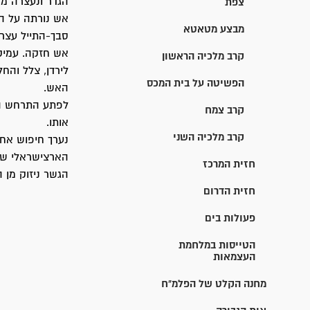
הגדר ונעצרה מ
צפת
אש נורתה על המ
מבצע מטאטא
סבך-התייל עצר 
אש חזקה. עמיק
קרב מלכיה הראשון
לירדן, צלל והח
הפשיטה על בית המכס
האש.
לפתע התרחש הפ
קרב צמח
אותו.
קרב מלכיה השני
נערך חיפוש אחר
הארצישראלי של 
חזית המרכז
הגשר ניזוק מן 
חזית הדרום
פעולות בים
הטייסות במלחמת
העצמאות
מחנה הקלט של הפלמ"ח