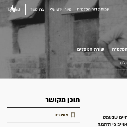
עמותת דור הפלמ"ח
סיור וירטואלי
צרו קשר
English
הפלמ"ח
שורת הנופלים
מ"ח
תוכן מקושר
מושגים
עוז-חיים שבעמק
ייב כי ה'הגנה'