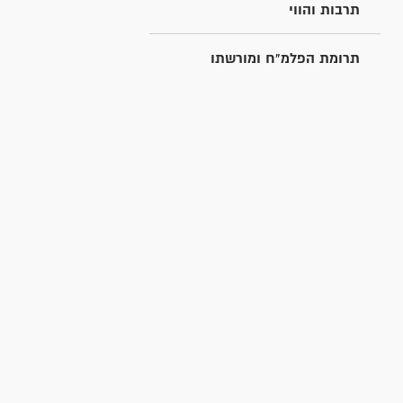
תרבות והווי
תרומת הפלמ"ח ומורשתו