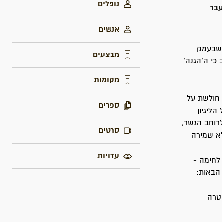
נופלים
עבר
אנשים
יים שבעמק
מבצעים
כי ה'הגנה'
מקומות
 חולשת על
ספרים
ליגיון
. מאחורי העמדה, לרוחב הגשר,
סרטים
מערב לגשר, אך ללא שמירה
עדויות
לחימה -
 הבאות:
ולמשטרה