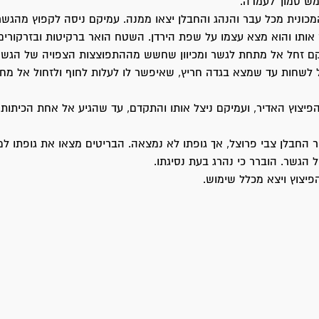
מש סמוך לעמדה.
כונית מכל עבר והנהג והחבלן יצאו ממנה. עמיקם ניסה לקפוץ מהגשר
אותו והוא מצא עצמו על שפת הירדן. השטח הואר ברקיטות ובזרקורים ו
ם זחל אל מתחת לגשר ומכיוון שחשש מההתפוצצות הצפויה של הגשר
ל לשחות עד שמצא בגדה חריץ, שאיפשר לו לעלות לחוף ולזחול אל מחו
יצוץ האדיר, ועמיקם ניצל אותו והתקדם, עד שהגיע אל אחת הכיתות
 החבלן צבי פרוצל, אך גופתו לא נמצאה. הבריטים מצאו את גופתו ל
הגשר. הוברר כי נהרג בעת נסיגתו.
הפיצוץ ויצא מכלל שימוש.