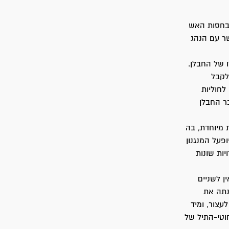
 בחסות האש
ר עם הנהג
ו של החבלן.
לקבל
לחוליות
בר החבלן
 מיוחדת, בה
פעל המנגנון
יות שונות
ן לשניים
נתה את
צור, ומיד
וטי-התיל של