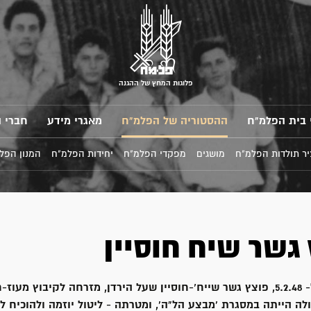
פלוגות המחץ של ההגנה
 בית הפלמ"ח
ההסטוריה של הפלמ"ח
מאגרי מידע
חברי 
ר תולדות הפלמ"ח
מושגים
מפקדי הפלמ"ח
יחידות הפלמ"ח
המנון הפל
 גשר שיח חוסיין
בלילה שקדם ל- 5.2.48, פוצץ גשר שייח’-חוסיין שעל הירדן, מזרחה לקיבוץ מ
ה הייתה במסגרת 'מבצע הל"ה', ומטרתה - ליטול יוזמה ולהוכיח לאו