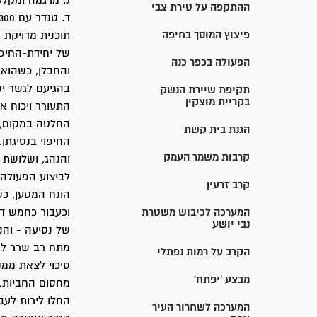
ג. מרגמה ומקלע יתפסו עמדה 100 מ' מדרום
ההתקפה על טירת צבי
ד. טנדר עם 300 ק"ג חומר-נפץ, ובו חבלן ונהג, יחכו ליד מעוז-חיים להוראת הפעלה.
פיצוץ המוסך בחיפה
תוכנית מדויקת
של יחידת-החיפו
הפעולה בכפר כנה
והחבלן, כשהוא 
בהגיעם לגשר יק
תקיפת שיירת הנשק
בקריית מוצקין
התעורר ויכוח א
החלטה במקום, ב
הגנת בית קשת
החיפוי בנסיגתן
קרבות משמר העמק
והנהג, ושלושת 
לביצוע הפעולה 
קרב זרעין
הונח המטען, כש
המערכה לכיבוש משטרת
וכעבור כחמש דק
נבי יושע
של נסיעה - והנ
מתח רב שרר לקר
הקרב על רמות נפתלי
סיכוי לצאת ממנ
מבצע 'יפתח'
מחסום החביות. 
החלו לירות לעב
המערכה לשחרור העיר