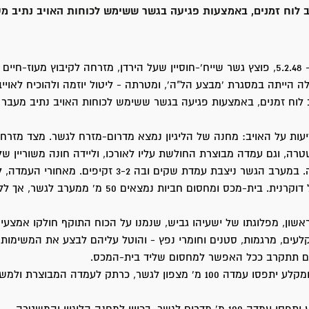
 לוח זמנים, באמצעות פגיעה בגשר ששימש לכוחות האויב נתיב מ
בלילה שקדם ל- 5.2.48, פוצץ גשר שייח’-חוסיין שעל הירדן, מזרחה לקיבוץ מעוז-ח
ה הייתה במסגרת 'מבצע הל"ה', ומטרתה - ליטול יוזמה ולהוכיח לאוייב 
לוח זמנים, באמצעות פגיעה בגשר ששימש לכוחות האויב נתיב מעבר
עות על האויב: מחנה של הליגיון נמצא מדרום-מזרח לגשר. מצד מזרח
ה, וגם עמדה מבוצרת החולשת עליו לאורכו, וליידה חונה משוריין של ה
במשך כל הלילה. במערב הגשר ניצבת עמדת שקים ובה 3-2 זקיפים
נמתחת גדר-תיל דוקרנית. בית-מכס ומחסום חביות נמצאים 50 מ' מ
אשון, מפלוגתו של ישעיהו גביש, שנמנו על הכוח התוקף חולקו אמצעי 
מקלעים, מרגמות, סטנים וחומרי נפץ - והוטל עליהם לבצע את המשימות
אים תתקרב ככל האפשר למחסום שליד בית-המכס.
ב. מכונת-ירייה ומקלע יתפסו עמדה 100 מ' מצפון לגשר, כרתק לעמדה המבוצרת 