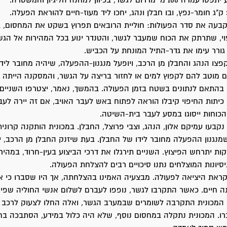
 לגשר, בכיוון למחנה הליגיון והמשטרה.
 קבעה את סדר הפעולות: חוליית הרובאים תפרוץ בשקט את המחסום,
י, שתרתק את הכוח שמעבר לגשר, והטנדר ינוע בכל המהירות אל הגש
גורר עימו את גדר-התיל המונחת על הכביש.
פצו הנהג והחבלן מן הרכב, ויופעל מנגנון-ההפעלה, שיהיה מחובר ליד
ם מוטב להם לקפוץ למים או לחזור בריצה על הגשר, והמסקנה הייתה 
התאם לנתונים בשטח בזמן הפעולה. בהמשך, נאמר, יצטרפו השניים 
. כיתות החיפוי קיבלו הוראה לפתוח באש לעבר האויב, אם זה יירה לע
הכוחות ייסוגו במסע לעבר בית-השיטה.
נקבעו עמיקם אלון, הנהג, וצבי פרוצל, החבלן. במכונית הותקנה קרונית
מנגנון ההפעלה מחובר לידו של החבלן. בעת שיזנק החבלן מן הרכב, יו
ות יתרחש הפיצוץ. השניים תירגלו את דרכי הביצוע בעין-חרוד, במהירו
יסיונות המוצלחים נתנו סיכויים רבים להצלחת הפעולה.
את היציאה לפעולה. מבצעיה האמינו בהצלחתה, אך היו שסברו כי אי
ה חיים. כאשר התקרבו לגשר, נופפו לעברם לשלום אנשי החוליה שפי
המכונית התקרבה לשומרים שבמערב הגשר, ואלה החלו לצעוק לרכב לע
רו. המכונית נתקלה במחסום נוסף, שלא היה כלול במידע, הסתבכה בח