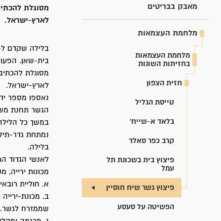
מאבק בבריטים
מסוגלת להכתיב
לארץ-ישראל.
מלחמת העצמאות
מלחמת העצמאות
בית-שאן. הפעול
בחזיתות השונות
מסוגלת להכתיב 
חזית הצפון
לארץ-ישראל.
נאספו מספר ידי
טייסת הגליל
הגשר תחנת משטר
בלאד א-שייח'
קרב כפר סאלד
בלילה.
לאנשי הגדוד הר
פיצוץ בית בשכונת תל
עמל
מכונות ירייה, 
א. חוליית רוב
פיצוץ גשר שיח חוסיין
הפשיטה על סעסע
שממזרח לגשר.