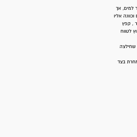
 למים, אך
כוונה אליו
 , קפץ
ץ לטווח
 שחילצה
מחרת בצד