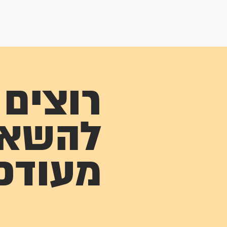
רוצים
להשא
מעודכ