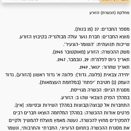
מחלקת (הכשרת) הזורע
מספר החברים: 37 (15 בנות).
מוצא החברים: חברת נוער עולה מבולגריה בקיבוץ הזורע.
שייכות תנועתית: ‘השומר-הצעיר’.
משק ההכשרה: הזורע (מאוקטובר 1945).
תאריך גיוס לפלמ"ח: 29, נובמבר, 1947.
תאריך שחרור: ינואר, 1949.
יחידה צבאית (פלוגה, גדוד): פלוגה א' גדוד ראשון (הזורע), גדוד
העמק (1) חטיבת 'יפתח' (במלחמת העצמאות).
מסגרת הגיוס: הכשרה מגוייסת.
במהלך הפרק הצבאי שהו ב: הזורע.
התחברות אל קבוצה/קבוצות במהלך השירות ובסיומו: [אין].
פרטים אודות ההכשרה: במהלך המלחמה הוצאו חברים רבים
לתפקידים מחוץ להכשרה. נעשה מאמץ מוצלח להמשיך ולקיים
את מסגרת ההכשרה בתחום הרעיוני, החברתי והתרבותי, ונשמר