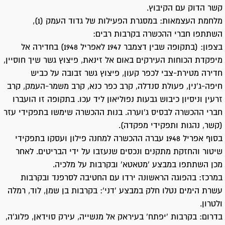
קשר הדוק עם הקיבוץ.
מלחמת העצמאות: במסגרת הפעילות של גדוד העמק (1),
השתתפו חברי ההכשרה בקרבות רבים:
בצפון: (בתקופה שבין דצמבר 1947 לאפריל 1948) בחדירה אל
מיפקדת הכוחות העירקים באום אל זינאת, פיצוץ גשר שיך חוסיין,
חדירה מטירת-צבי לכפר קעון, פיצוץ גשר זבובה על כביש
חיפה-ג'נין, פעולת סנדלה, קרב כפר כנא, קרב משמר-העמק, קרב
זרעין וניסיון כיבוש גבעות נפוליאון ליד עכו. בתקופה זו הועברו
חברי ההכשרה לבסיס ג'וערה. בנות ההכשרה שימשו בתפקידי עזר
(קשר, נהגות ותפקידי מפקדה).
בסוף אפריל 1948 עברה ההכשרה למחנה פילון ועסקו בתפקידי
שיטור והחזקת מתקנים ונכסים שנעזבו על ידי הבריטים. לאחר
מכן השתתפו במבצע 'מטאטא' ובקרבות על מלכיה.
במרכז: בהפוגה הראשונה ירדו עם החטיבה לסרפנד ובקרבות
עשרת הימים נטלו חלק במבצע 'דני': בקרבות בן שמן, לוד, רמלה
ולטרון.
בדרום: בקרבות 'יפתח' בעיראק אל מנשייה, עירק סוידאן, פלוג'ה,