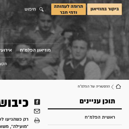
תרומה לעמותה
ביקור במוזיאון
חיפוש
ודמי חבר
מוזיאון הפלמ"ח
אירועי
תקצי
ההסטוריה של הפלמ"ח
כיבוש
תוכן עניינים
ראשית הפלמ"ח
רק כשהגיעו לע
"מועילה", משו