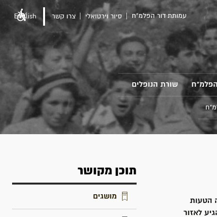
עמותת דור הפלמ"ח
סיור וירטואלי
צרו קשר
English
הפלמ"ח
שורת הנופלים
מ"ח
תוכן מקושר
מושגים
ה הטעות
יע לאזור