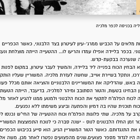
ה בכניסה לכפר מלכיה
ת מלאים על הכביש ממרג'-עיון לעיטרון בצד הלבנוני, כאשר הכפריים ס
ני. בכפר בליידה אפילו עמדו והריעו לו... ההטעייה הייתה מוצלחת ונע
שנערכה בבקעת-קדש.
הבחין הכוח בפנייה ליד בליידה, והמשיך לעבר עיטרון, במקום לפנות ל
באש, שהדליקה את המשוריינים הלבנוניים והוציאה אותם מכלל פעול
ן הבחינו בטעות, והטור הסתובב ומיהר למלכיה. בדיעבד, הייתה הטעות 
כוח הפלמ"ח לתקוף את הכוח הלבנוני ולמנוע ממנו להגיע לאזור מלכ
וח תוכנית שהיו בה דמיון והפתעה וביצע משימתו ללא נפגעים.
רב על מלכיה. שתי פלוגות הפלמ"ח וכוח ההטעייה של החי"ש נכנסו לק
ר זמן החלו הלבנונים לנוס - ישנה סברה כי לנוכח התפוצצות המשוריינ
את התנגדותם. כאשר הטור המשוריין הגיע, הוא סייע בכיבוש הכפרים
 היו לגדוד מספר פצועים.שנים מהפצועים נפטרו לאחר מכן. משה אל