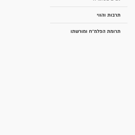
תרבות והווי
תרומת הפלמ"ח ומורשתו