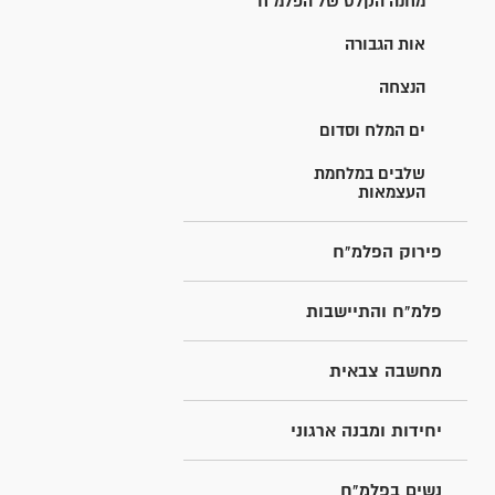
מחנה הקלט של הפלמ"ח
אות הגבורה
הנצחה
ים המלח וסדום
שלבים במלחמת
העצמאות
פירוק הפלמ"ח
פלמ"ח והתיישבות
מחשבה צבאית
יחידות ומבנה ארגוני
נשים בפלמ"ח