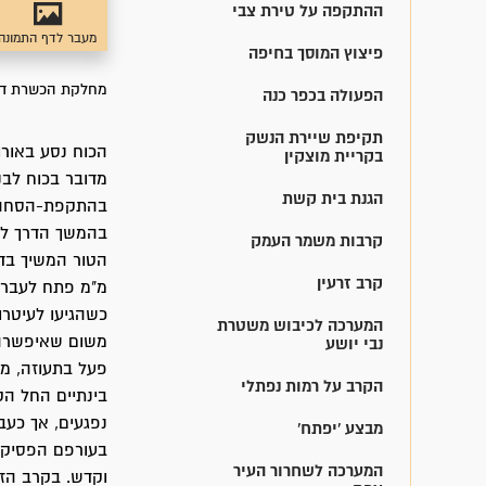
ההתקפה על טירת צבי
מעבר לדף התמונה
פיצוץ המוסך בחיפה
מחלקת הכשרת דלי
הפעולה בכפר כנה
תקיפת שיירת הנשק
הכוח נסע באורו
בקריית מוצקין
מדובר בכוח לבנו
הגנת בית קשת
בהתקפת-הסחה 
בהמשך הדרך לא 
קרבות משמר העמק
קרב זרעין
מ"מ פתח לעברה 
כשהגיעו לעיטרו
המערכה לכיבוש משטרת
משום שאיפשרה ל
נבי יושע
פעל בתעוזה, מכ
הקרב על רמות נפתלי
בינתיים החל הק
נפגעים, אך כעבו
מבצע 'יפתח'
בעורפם הפסיקו 
המערכה לשחרור העיר
וקדש. בקרב הזה