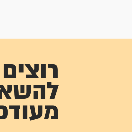
רוצים
להשא
מעודכ