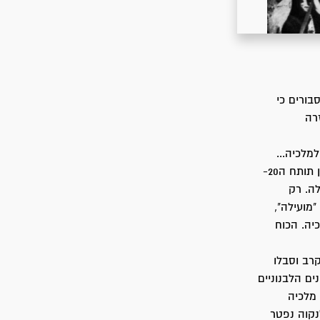
בורים כי
זרה
מלכיה...
הטור המשיך בדרכו, ונתקל בשיירת אוייב, שחשה לעזרת מלכיה. המשוריין שעליו הותקן תותח ה20-
ה. רק
"מועילה",
יה. הכוח
רב וסבלו
ים הלבנוניים
 מלכיה
נקוה נפטר