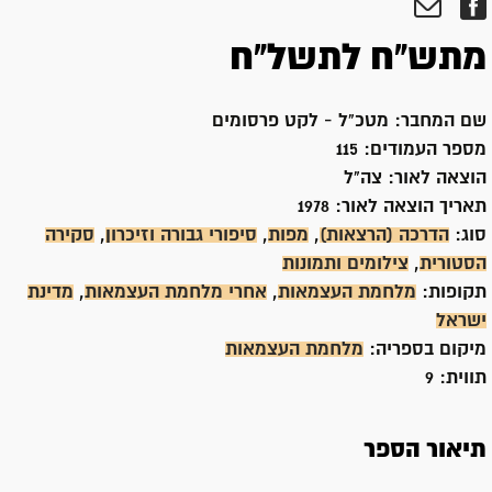
מתש"ח לתשל"ח
שם המחבר:
מטכ"ל - לקט פרסומים
מספר העמודים:
115
הוצאה לאור:
צה"ל
תאריך הוצאה לאור:
1978
סוג:
הדרכה (הרצאות)
,
מפות
,
סיפורי גבורה וזיכרון
,
סקירה
הסטורית
,
צילומים ותמונות
תקופות:
מלחמת העצמאות
,
אחרי מלחמת העצמאות
,
מדינת
ישראל
מיקום בספריה:
מלחמת העצמאות
תווית:
9
תיאור הספר