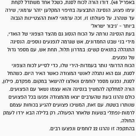
באפריל 48). דודו הורה לכוח לסגת, כשכל אחד משתדל לקחת
עימו פצוע. הנסיגה התבצעה בחיפוי המקלען יזהר ערמוני, שירה
עד שנהרג. על פעולתו זו, זכה ערמוני לאות ההצטיינות הגבוה
ביותר - 'גיבור ישראל'
בעת הנסיגה נורתה על הכוח הנסוג גם מהצד הצפוני של הואדי,
מידי בני שבט החמדונים, אש שגרמה לנפגעים נוספים. הנסיגה
התנהלה בתנאים קשים: במדרון תלול, תחת אש, עם מספר גדול
של נפגעים.
הכוח הדרומי נותר בעמדות-הירי שלו, כדי לסייע לכוח הצפוני
לסגת, וגם הוא נתגלה לאנשי המצודה כאשר האיר היום. כשהחל
לסגת, נפגעו מספר לוחמים ונאלצו להישאר במקום. מפקדם, פילון,
הורה למחלקה להמשיך בנסיגה והוא עצמו נשאר עם הפצועים.
כולם נהרגו בעת שהערבים יצאו מהמצודה ופגעו בכל הפצועים
שנותרו בשטח. עם זאת, המשיכו פצועים להגיע בכוחות עצמם
לרמות-נפתלי בשעות שלאחר הפעולה. רק בלילה הבא ירדו לעמק
החולה.
בהתקפה זו נהרגו 22 לוחמים ונפצעו רבים.