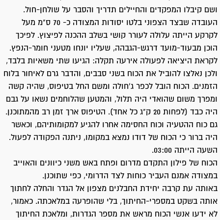
ושם קיבלו המפקדים והחיילים תדריך והסבר על שולחן-חול.
העובדה שבצד הצפוני בלטו יסודות המצודה כ- 70 ס"מ מעל
לקרקע הייתה עלולה לעורר קושי בשלב ההכנה לפיצוץ. לפיכך
הוכן מבעוד-מועד דרגש-הגבהה, שעליו יונחו מטעני חומר-הנפץ.
לקראת היציאה לפעולה אירעה תקלה: הגיעו שתי משאיות בלבד,
ולכן נאלצו להוביל את הכוח בשני סבבים, והדבר גרם לאיחור בלוח
הזמנים. הכוח הובל לכפר ג'חולה ומשם החל בטיפוס, שהיה קשה
ומפרך משום שהואדי היה תלול, והמטען שהלוחמים נשאו על גבם
היה כבד (לפחות 20 ק"ג כל אחד). הטיפוס ארך זמן רב מהמתוכנן.
גם כוח ההטעיה וכוח החסימה אחרו להגיע למקומותיהם, וכאשר
היה ברור כי הכוח של דודו נמצא במקומו, ניתנה הפקודה לפעול.
השעה הייתה 03:00.
הכוח של פילון התקדם מדרום ופתח באש משני כיוונים והאוייב
במצודה אמנם העביר כוחות לצד הדרומי, כפי שתוכנן.
באותה עת קרבה יחידת החבלנים מצפון אל הגדר והחלה לחתוך
אותה בשקט במספרי-החיתוך, בלי שהופרעה במלאכתה. כאמור,
לא ידעו אנשי הכוח מראש את מספר הגדרות, ומלאכת החיתוך