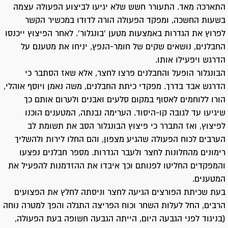
התארכה מאד. התעורר חשש שלא יגיעו לביצוע הפעולה עצמה
בשעות החשכה, ומפקד הפעולה הורה לדודו במכשיר הקשר
לפרוץ את הגדרות באמצעות מטען 'בונגלור'. לאחר הפיצוץ ייכנסו
החבלנים, נושאים שקים של חומר-הנפץ, יניחו את מטענם על
הדרגש ויפעילו אותו.
הבונגלור הופעל והחבלנים פרצו לחצר, אלא שאז הסתבר כי
הדרגש אבד בדרך. מפקדי כיתת החבלנים, משה נאמן ויוסף אוהלי,
הורו ללוחמים לאסוף במקום סלעים ואבנים ולערום אותם כך
שיגיעו עד לגובה קו-היסוד. הערימה נבנתה, המטענים הוכנו
לפיצוץ, ואז התברר כי פיצוץ הבונגלור הסב את תשומת לב
הערבים לכוח הפעולה שהגיע מצפון, והם החלו לירות ולהשליך
רימונים מהחלונות לחצר ולעבר הגדרות. מספר חבלנים נפצעו
והמפקדים החליטו לפנותם וכך איבדו את ההזדמנות להפעיל את
המטענים.
בעת שכיתת הפורצים הגיעה לחצר וניסתה לחלץ את הפצועים
הרבים, החל לעלות השחר וכוח הפריצה התגלה והפך למטרה נוחה
(בניגוד לפני הגבעה היום, הייתה הגבעה חשופה בעת הפעולה,