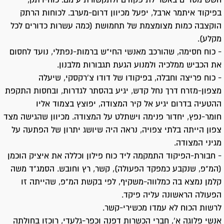
חשש מסויים באשר לתיפקודם ולתקשורת עימם. כוח-רתק,
בפיקוד איתמר ארבל, יפעל מכיוון דרום-מערב. לכוחות הרתק
הוקצבה כמות מצומצמת של תחמושת (כמה עשרות כדורים לכל
מקלע).
- כוח חסימה, שהורכב מאנשי החי"ש ברמות-נפתלי, נועד לחסום
את הכביש ממלכיה ולמנוע הגעת תגבורות מלבנון.
- כוח פריצה וחבלה, בפיקודו של דודו צ'רקסקי, שיעלה
מצפון-מזרח דרך נחל קדש, יגיע בהסתר לגדרות, ובחסות התקפת
ההטעיה בדרום יגיע אל קיר המצודה, יפוצץ בצמוד אליו
חומר-נפץ, יחדור פנימה וישתלט על המצודה. מכיוון שהגישה מצד
צפון הייתה בלתי צפויה, נראה היה שיושג יתרון של הפתעה על
מגיני המצודה.
- חבורת-הפיקוד התמקמה ליד כוח פילון וכללה את איציק הוכמן
(המ"פ, שנקבע כמפקד הפעולה), קשר, רץ וחובש. הסמג"ד משה
קלמן נמצא בה כמלווה-משקיף, לפי בקשת המ"פ, שהייתה זו
הפעולה הראשונה עליה פיקד.
לרשות הכוח לא עמדו מכשירי-קשר.
אנשי פלוגה א', חברי הכשרות דפנה וכפר-גלעדי, רוכזו בחולתה