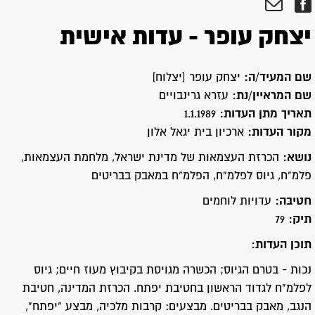
יצחק עופר - עדות אישית
שם המעיד/ה:
יצחק עופר [יצלוח]
שם המראיין/נת:
עזרא גרינבויים
תאריך מתן העדות:
1.1.1989
מקור העדות:
ארכיון בית יגאל אלון
נושא:
הכרזת העצמאות של מדינת ישראל, מלחמת העצמאות,
פלמ"ח, גיוס לפלמ"ח, הפלמ"ח במאבק בבריטים
חטיבה:
עדויות לוחמים
תיק:
79
תוכן העדות:
נכות - בטרם הגיוס; הכשרה מגויסת בקיבוץ מעוז חיים; גיוס
לפלמ"ח לגדוד הראשון בחטיבת יפתח. הכרזת המדינה, חטיבת
הנגב, מאבק בבריטים. מבצעים: קרבות מלכיה, מבצע "יפתח",