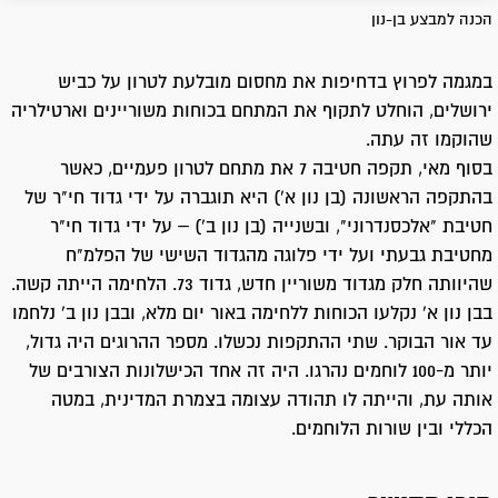
הכנה למבצע בן-נון
במגמה לפרוץ בדחיפות את מחסום מובלעת לטרון על כביש
ירושלים, הוחלט לתקוף את המתחם בכוחות משוריינים וארטילריה
שהוקמו זה עתה.
בסוף מאי, תקפה חטיבה 7 את מתחם לטרון פעמיים, כאשר
בהתקפה הראשונה (בן נון א') היא תוגברה על ידי גדוד חי"ר של
חטיבת "אלכסנדרוני", ובשנייה (בן נון ב') – על ידי גדוד חי"ר
מחטיבת גבעתי ועל ידי פלוגה מהגדוד השישי של הפלמ"ח
שהיוותה חלק מגדוד משוריין חדש, גדוד 73. הלחימה הייתה קשה.
בבן נון א' נקלעו הכוחות ללחימה באור יום מלא, ובבן נון ב' נלחמו
עד אור הבוקר. שתי ההתקפות נכשלו. מספר ההרוגים היה גדול,
יותר מ-100 לוחמים נהרגו. היה זה אחד הכישלונות הצורבים של
אותה עת, והייתה לו תהודה עצומה בצמרת המדינית, במטה
הכללי ובין שורות הלוחמים.