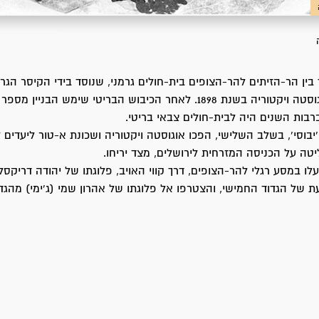
191 נחנך בין הר-הזיתים להר-הצופים בית-חולים גרמני, שנוסד בידי הקיסר הגר
השני ואשתו אוגוסטה ויקטוריה בשנת 1898. לאחר הכיבוש הבריטי שימש הבני
ברבות השנים היה לבית-חולים צבאי בריטי.
בוסי', בשלב השלישי, הפכו אוגוסטה ויקטוריה ושכונת א-טור ליעדים ל
יטה על הכניסה המזרחית לירושלים, מצד יריחו.
ליל ה- 3.5.48 עלו במסע רגלי להר-הצופים, דרך קווי האויב, פלוגתו של יהודה דריקס
ת של הגדוד החמישי, והצטרפו אל פלוגתו של אהרון שמי (ג'ימי) מהגד