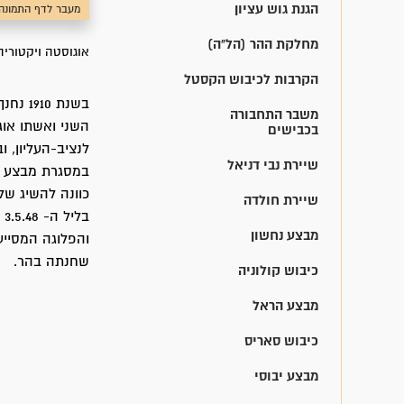
הגנת גוש עציון
מעבר לדף התמונה
מחלקת ההר (הל"ה)
אוגוסטה ויקטוריה
הקרבות לכיבוש הקסטל
בשנת 0
משבר התחבורה
בכבישים
לנציב-העליון, ו
שיירת נבי דניאל
במסגרת מבצע 'י
כוונה להשיג של
שיירת חולדה
ב
מבצע נחשון
והפלוגה המסייע
שחנתה בהר.
כיבוש קולוניה
מבצע הראל
כיבוש סאריס
מבצע יבוסי