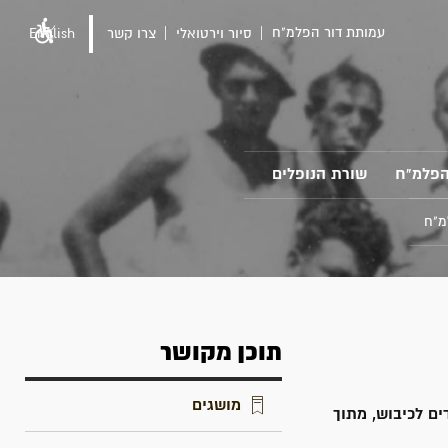
עמותת דור הפלמ"ח
סיור וירטואלי
צרו קשר
English
הפלמ"ח
שורת הנופלים
מ"ח
תוכן מקושר
מושגים
ים לכיבוש, מתוך