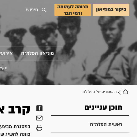
תרומה לעמותה
ביקור במוזיאון
חיפוש
ודמי חבר
מוזיאון הפלמ"ח
אירועי
תקצי
ההסטוריה של הפלמ"ח
קרב א
תוכן עניינים
ראשית הפלמ"ח
במסגרת מבצע 'י
כוונה להשיג של