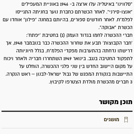
"סלווינו" באיטליה עלו ארצה ב- 1946 באוניית המעפילים
"אנצו-סירני". לאחר הכשרתם כחברת נוער בחניתה התגייסו
לפלמ"ח. לאחר חודשים ספורים, בהיותם במחנה "פילון" אוחדו עם
הכשרת "אבוקה".
חברי ההכשרה לחמו בגדוד העמק (1) בחטיבת 'יפתח':
'חבר הקבוצות' תבע את שחרור ההכשרה כבר בנובמבר 1948, אך
דרישתו נדחתה בהתערבות מפקדי הפלמ"ח, בגלל חיוניותה
לתפקוד החטיבה בנגב. בינואר 1949 השתחררו חבריה ולאחר ויכוח
על מקום היישוב החדש בין שני פלגי ההכשרה, הוחלט על
התיישבות בנקודת המפגש של גבול ישראל-לבנון – ראש הנקרה.
3 חברים מהכשרת מולדת הצטרפו לקיבוץ.
תוכן מקושר
מושגים