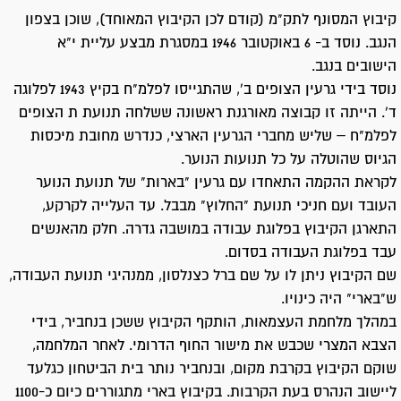
קיבוץ המסונף לתק"מ (קודם לכן הקיבוץ המאוחד), שוכן בצפון
הנגב. נוסד ב- 6 באוקטובר 1946 במסגרת מבצע עליית י"א
הישובים בנגב.
נוסד בידי גרעין הצופים ב', שהתגייסו לפלמ"ח בקיץ 1943 לפלוגה
ד'. הייתה זו קבוצה מאורגנת ראשונה ששלחה תנועת ת הצופים
לפלמ"ח – שליש מחברי הגרעין הארצי, כנדרש מחובת מיכסות
הגיוס שהוטלה על כל תנועות הנוער.
לקראת ההקמה התאחדו עם גרעין "בארות" של תנועת הנוער
העובד ועם חניכי תנועת "החלוץ" מבבל. עד העלייה לקרקע,
התארגן הקיבוץ בפלוגת עבודה במושבה גדרה. חלק מהאנשים
עבד בפלוגת העבודה בסדום.
שם הקיבוץ ניתן לו על שם ברל כצנלסון, ממנהיגי תנועת העבודה,
ש"בארי" היה כינויו.
במהלך מלחמת העצמאות, הותקף הקיבוץ ששכן בנחביר, בידי
הצבא המצרי שכבש את מישור החוף הדרומי. לאחר המלחמה,
שוקם הקיבוץ בקרבת מקום, ובנחביר נותר בית הביטחון כגלעד
ליישוב הנהרס בעת הקרבות. בקיבוץ בארי מתגוררים כיום כ-1100