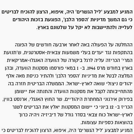
המניע למבצע 'ליל הגשרים' היה, איפוא, הרצון להוכיח לבריטים
כי גם המשך מדיניות 'הספר הלבן', הפוגעת בזכות היהודים
לעלייה ולהתיישבות לא יקל על שלטונם בארץ.
ההחלטה על הפעולה באה לאחר ארבעה חודשים של הפוגה
בהתקפות נגד יעדים בעלי משמעות צבאית-אסטרטגית, ש'תנועת
המרי' הכריזה עליה לרגל ביקורה של הוועדה האנגלו-אמריקאית
בארץ בחודש מרס 1946. ב- 1 במאי פורסמו מסקנות הוועדה, ובהן
המלצה לבטל את מדיניות 'הספר הלבן' ולהתיר כניסת מאה אלף
יהודים ניצולי שואה לארץ-ישראל. הממשלה הבריטית חזרה בה
מהתחייבותה לקבל את מסקנות הוועדה והתנתה את יישומן
בפירוק אירגוני המחתרת היהודיים. שר החוץ האנגלי, ארנסט בווין,
הכריז ב- 12 ביוני כי יישום המסקנות יאלץ את הבריטים לשגר
לארץ-ישראל כוח צבאי בסדר גודל של דיביזיה ויהיה כרוך
בהוצאות כספיות עצומות.
המניע למבצע 'ליל הגשרים' היה, איפוא, הרצון להוכיח לבריטים כי