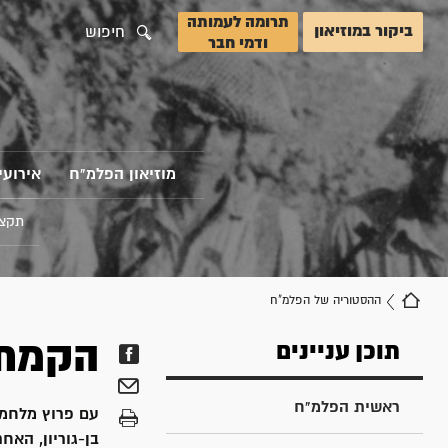
תרומה לעמותה
ביקור במוזיאון
חיפוש
ודמי חבר
מוזיאון הפלמ"ח
אירועי
תקצי
ההסטוריה של הפלמ"ח
הקמת 
תוכן עניינים
ראשית הפלמ"ח
בן-גוריון, האח