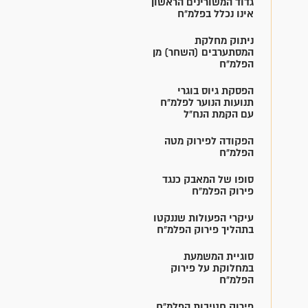
גדוד המשורינים הראשון
אינו נכלל בפלמ"ח
ניתוק מחלקת
המסתערבים (השחר) מן
הפלמ"ח
הפסקת גיוס בוגרי
תנועות הנוער לפלמ"ח
עם הקמת הנח"ל
הפקודה לפירוק מטה
הפלמ"ח
סופו של המאבק כנגד
פירוק הפלמ"ח
עיקרי הפעולות שננקטו
בתהליך פירוק הפלמ"ח
סוגיית המשמעת
במחלוקת על פירוק
הפלמ"ח
פירוק חטיבות הפלמ"ח