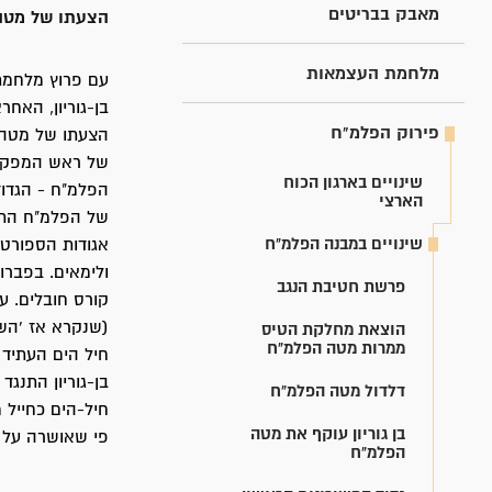
מאבק בבריטים
הצעתו של מטה
מלחמת העצמאות
בן-גוריון, האחר
פירוק הפלמ"ח
הצעתו של מטה ה
של ראש המפקדה 
שינויים בארגון הכוח
הפלמ"ח - הגדוד
הארצי
של הפלמ"ח התנה
שינויים במבנה הפלמ"ח
אגודות הספורט 
פרשת חטיבת הנגב
קורס חובלים. ע
(שנקרא אז 'השי
הוצאת מחלקת הטיס
ממרות מטה הפלמ"ח
חיל הים העתיד 
בן-גוריון התנג
דלדול מטה הפלמ"ח
חיל-הים כחייל 
בן גוריון עוקף את מטה
פי שאושרה על י
הפלמ"ח