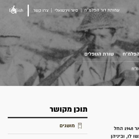
עמותת דור הפלמ"ח
סיור וירטואלי
צרו קשר
English
הפלמ"ח
שורת הנופלים
מ"ח
תוכן מקושר
מושגים
עם פרוץ מלחמת העצמאות עלתה על הפרק שאלת הקמתו של חיל-הים. כבר בינואר 1948 החל
 לו, וביניהן