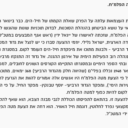
 הפלמ"ח.
אי על נושא הביטחון בהנהלת הסוכנות, לבדוק תוכניות שונות שהוגשו לו, 
פלמ"ח, שזכתה לאישורו של ייגאל ידין (ראש אגף המבצעים במטכ"ל)
הארצית, ישראל גלילי. יוזמי ההצעה סברו כי יש לנצל את גדוד המ
 הרביעי - ולבנות מתוכו את מיפקדת חיל-הים העומד לקום. במסגרת ה
לה רוב הפעילות הימית של אירגון ההגנה. אל גדוד זה התנקזו מרבית
ובתי הספר הימיים ובמסגרתו התקיימו הקורסים השונים לחובלים, למפ
ל פי הצעת מטה הפלמ"ח היו אנשים אלה אמורים להוות את הגרעין לח
רות הימי'), ומפקד הגדוד הרביעי- יוסף טבנקין- מפקד החיל. על פי ה
לקום להיות כפוף למטה הפלמ"ח.
ד להצעה זו. בהתאם לתפיסתו הכוללת לגבי מבנה הצבא, הוא שאף להק
מקצועי נפרד לחלוטין, דוגמת חיל האוויר. הוא דחה את הצעת מטה הפ
די המטכ"ל.