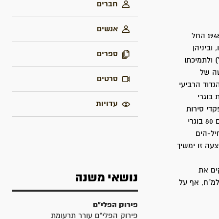
חברים
אנשים
עם פרוץ מלחמת העצמאות עלתה על הפרק שאלת הקמתו של חיל-הים. כבר בינואר 1948 החל
וביניהן
ספרים
 ולתמיכתו
טה של
סרטים
גדוד הרביעי
 בוגרי
עדויות
קדי סירות
ולימאים. בפברואר 1948 נכללו בפלי"ם (שהיווה חלק מהגדוד הרביעי) 368 ימאים, מתוכם 80 בוגרי
יל-הים
צעה זו ימשיך
ים את
נושאי משנה
למ"ח, אף על
פירוק הפלי"ם
פירוק הפלי"ם עורר תרעומת