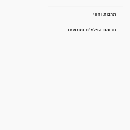
תרבות והווי
תרומת הפלמ"ח ומורשתו