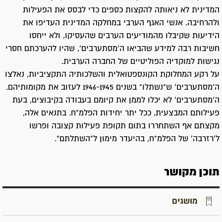
המדינית לא ניאותה להקצות כספים כדי לבסס את הפעילות
ולהרחיבה. אנשי האגף הערבי במחלקה המדינית העדיפו את
הידיעות שקיבלו מהמודיעים הערבים שהעסיקו, ולא ייחסו
חשיבות רבה למידע שהביאו ה'מסתערבים', שהיו להערכתם חסרי
נגישות למוקדיה הפוליטיים של החברה הערבית.
על רקע המחלוקת הקונספטואלית והשלכותיה התקציביות, נאלצו
ה'מסתערבים' ש"נשתלו" בשנים 1946-1945 לעזוב את מקומותיהם.
ה'מסתערבים' לא יכלו לממן את קיומם בעבודה בקיבוצים, בעת
פעילותם המבצעית, ככל יתר יחידות הפלמ"ח. בתנאים אלה,
מקצתם אף השתחררו בתום תקופת פעילות קצובה ופרשו
ל'רזרבה' של הפלמ"ח, בהיעדר מימון ל"השתלתם".
תוכן מקושר
מושגים