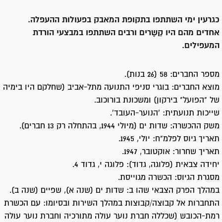
כגרעין ימי השתתפו בתקופת המאבק בפעולות ההעפלה.
אחדים מהם היו קַשָרים ורבים השתתפו במבצעי הורדת
המעפילים.
מספר החברים: 58 (26 בנות).
מוצא החברים: בוגרי סניפי התנועה מתל-אביב (שחלקם היו בימיה
של "הפועל" בירקון) ומשכונת בורוכוב.
שייכות תנועתית: ‘הנוער-העובד’.
משק ההכשרה: שדות ים (מיולי 1944, בהתחלה רק 13 חברים).
תאריך גיוס לפלמ"ח: יולי, 1945.
תאריך שחרור: אוקטובר, 1947.
יחידה צבאית (פלוגה, גדוד): פלוגה י, גדוד 4.
מסגרת הגיוס: הכשרה מגוייסת.
במהלך הפרק הצבאי שהו ב: שדות ים (שנה א), שפיים (שנה ב).
התחברות אל קבוצה/קבוצות במהלך השירות ובסיומו: עם הכשרת
רמת-הכובש (שכללה חברת נוער עולה מתורכיה וחברת נוער עולה