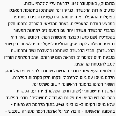
מרומניה), באוקטובר 1947, לקראת עלייה להתיישבות.
פרטים אודות ההכשרה: כגרעין ימי השתתפו בתקופת המאבק
בפעולות ההעפלה. אחדים מהם היו קַשָרים ורבים השתתפו
במבצע הורדת המעפילים. באחד ממבצעי ההורדה נתפסו חלק
מחברי ההכשרה ונשלחו יחד עם המעפילים למחנות המעצר
בקפריסין (שם פגשו קבוצה מהכשרת רמת- הכובש שאף היא
נתפסה ונשלחה לקפריסין, והחליטו לפעול יחדיו לאיחוד בין שתי
ההכשרות). חברי ההכשרה השתתפו בהעברת נשק ותחמושת
מגבעת חיים לקיסריה; לקראת תום שירותם, ערב המלחמה הורדו
לנגב להבטחת קו המים.
במלחמת העצמאות: חברי ההכשרה שוחררו לפני פרוץ המלחמה,
חלקם גוייסו עם גיוס ה'רזרבה' ולקחו חלק בקרבות הפלמ"ח.
השאר הקימו בהפוגה הראשונה יישוב משלט ימי.
המשך התיישבותי י(ישוב חדש, השלמה): יחד עם הכשרת
רמת-הכובש הקימו את פלוגת העבודה "נחשולים". חברי הפלוגה
שלא גוייסו הקימו ב- 13 ביוני 1948, בתוך מלחמת העצמאות -
בהפוגה הראשונה - קיבוץ ימי על אדמת הכפר טנטורה שנכבש -