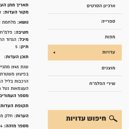
תאריך מתן הע
ארכיון הסרטים
מקור העדות:
א
ספרייה
נושא:
מלחמת הע
חטיבה:
פלמ"ח 
מפות
מיכל:
הגדוד הרב
תיק:
5
עדויות
תוכן העדות:
שנת 45
מוצגים
שירי הפלמ"ח
העצמאות נטל חל
מספר העמודים
תקופת העדות
הערות:
חלק מפר
חיפוש עדויות
מספר מזהה:
84