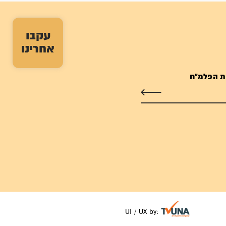
עקבו
אחרינו
ת הפלמ"ח
UI / UX by: