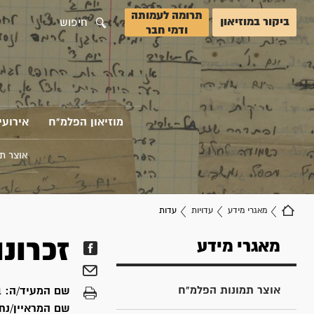
תרומה לעמותה
ביקור במוזיאון
חיפוש
ודמי חבר
מוזיאון הפלמ"ח
אירועי
אוצר ת
מאגרי מידע
עדויות
עדות
זכרונ
מאגרי מידע
אוצר תמונות הפלמ"ח
שם המעיד/ה:
ב
שם המראיין/נת