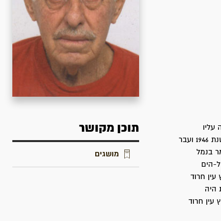
תוכן מקושר
מבר 1927. ילדותו עברה עליו
בשכונת בורוכוב. למד מסגרות בבית הספר המקצועי ע"ש מקס פיין. התגייס לפלי"ם בשנת 1946 ועבר
ר בנמל
מושגים
ל-הים
עין חרוד
ו הימית היה
 עין חרוד