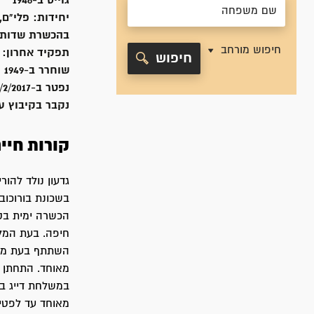
גוייס ב-
1946
יחידות:
פלי"ם,
בהכשרת שדות 
חיפוש מורחב
תפקיד אחרון:
חיפוש
שוחרר ב-
1949
נפטר ב-
/2/2017
נקבר ב
קיבוץ ע
קורות חיי
הכשרה ימית בקי
חיפה. בעת המל
השתתף בעת מבצע
במשלחת דייג בס
מאוחד עד לפטירתו ב-24 בפברו