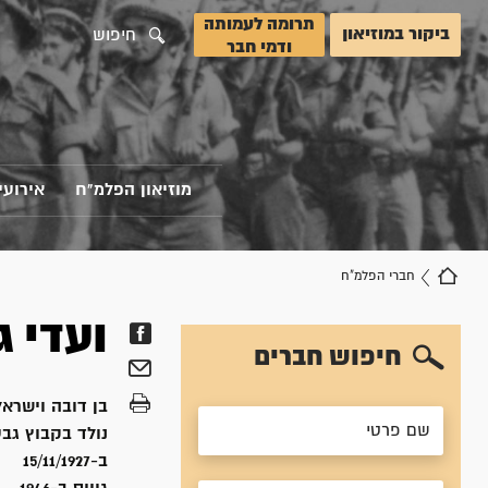
תרומה לעמותה
ביקור במוזיאון
חיפוש
ודמי חבר
מוזיאון הפלמ"ח
אירועי
חברי הפלמ"ח
ועדי
ג
חיפוש חברים
בן
דובה וישראל
נולד ב
קבוץ גב
ב-15/11/1927