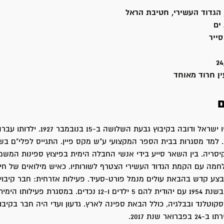
 הגדוד העשירי, חטיבת הראל
ים
סייר
24
ין חרוד מאוחד
ם
גדעון נולד להוריו ישראל ודובה בקיבוץ גבעת השלושה ב-15 בנוב
סריה. בין השאר סייע בידי אנשי החבלה הימית בפיצוץ ספינות המשמ
חמה עם הקמת הגדוד העשירי הצטרף לשורותיו. כאיש מילואים של חי
 קדש בהבאת עולים מנמל פורט-סעיד. פעילות אזרחית: חבר קיבוץ 
מאוחד. התחתן בשנת 1954 עם יהודית להם 5 ילדים ו-12 נכדים. במסגרת פעילות
קוטלנד ובבלגיה, כולל הבאת ספינה לארץ. גדעון ועדי היה חבר בקיבוץ
אר שנת 2017.