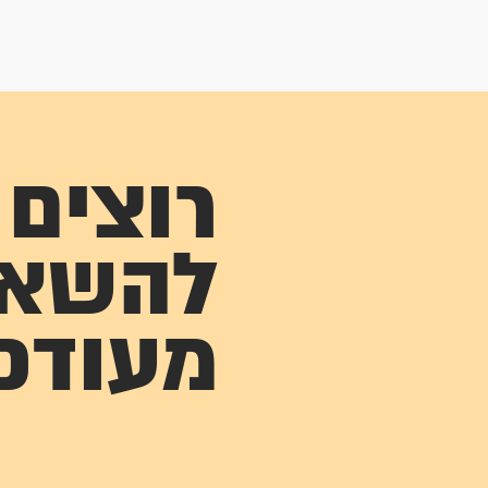
רוצים
להשא
מעודכ