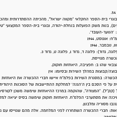
וגרי בית-הספר החקלאי "מקווה ישראל", מהכיתה ההסתדרותית ומהכי
ים), בנות משק הפועלות בנחלת-יהודה, ובוגרי בית-הספר המקצועי "טיץ
 ‘הנוער-העובד’.
: אוגוסט, 1944
וד): פלוגה ד, גדוד 1, פלוגה ט, גדוד 3.
כשרה מגוייסת.
באי שהו ב: חפציבה, היאחזות חוקוק.
צה/קבוצות במהלך השירות ובסיומו: אין
הכשרה: במסגרת השירות בפלמ"ח איישו חברי ההכשרה את היאחזות ח
ת על פי הסכם בין ה'הגנה' למחלקת ההתיישבות של הסוכנות היהודית 
(קק"ל). "המצודה", שהוקמה במרכז ההיאחזות שימשה משכן לקורסים 
כנה את מסתערבי הפלמ"ח. היאחזות חוקוק שימשה בסיס יציאה למלוו
בו מסוריה ומלבנון.
ת: חברי ההכשרה השתחררו לפני המלחמה. אלה מהם שגוייסו עם גיו