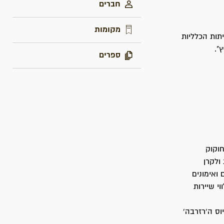
חברים
מקומות
תות הכלליות
".
ספרים
וקוק
ולקרן
ואימונים
י שיירות
ס ה'רזרבה'