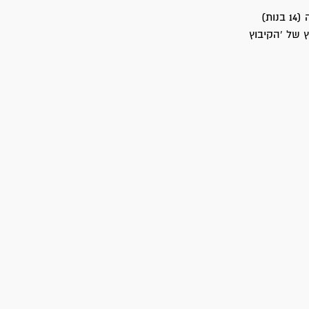
המשך התיישבותי (יישוב חדש, השלמה): ב- 9 באוקטובר 1945 הקימו 31 חברי ההכשרה (14 בנות)
הי 1946, עם איזרוחו כקיבוץ של 'הקיבוץ