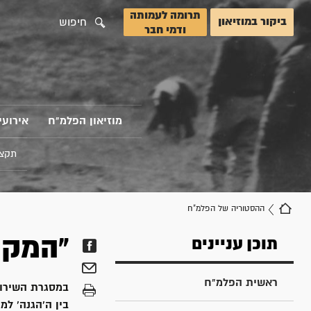
תרומה לעמותה
ביקור במוזיאון
חיפוש
ודמי חבר
מוזיאון הפלמ"ח
אירועי
תקצי
ההסטוריה של הפלמ"ח
"המקו
תוכן עניינים
ראשית הפלמ"ח
במסגרת השירות
בין ה'הגנה' ל