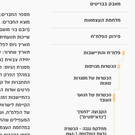
מאבק בבריטים
מספר החברים: 54.
מלחמת העצמאות
מוצא החברים: ב
(רובם בני מושב
פירוק הפלמ"ח
שייכות תנועתית:
תאריך גיוס לפלמ"ח
תאריך שחרור: 09, נובמבר, 1946
פלמ"ח והתיישבות
יחידה צבאית (פלוגה, גד
הכשרות מגויסות
מסגרת הגיוס: ה
במהלך הפרק הצ
הכשרות של מסגרות
התחברות אל קבו
שונות
פרטים אודות ה
הכשרות של הנוער
כהתיישבות זמני
העובד
הקיימת לישראל 
הקבוצה "לחורן"
של הפלמ"ח, ושי
("כדוריסטים")
המעפילים שהתגנ
במלחמת העצמאו
מחלקת נגבה - הכשרת
גבעת השלושה (1943-