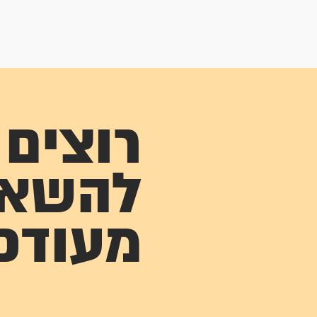
רוצים
להשא
מעודכ