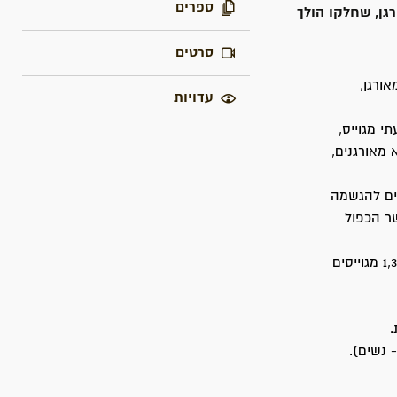
ספרים
ורגן, שחלקו הולך
סרטים
אורגן,
עדויות
י מגוייס,
 מאורגנים,
יועדים להגשמה
ר הכפול
בין קיץ 1942 (גיוס ההכשרות הראשונות, לפני ההסכם) לאפריל 1946, נוספו לפלמ”ח 1,300 מגוייסים