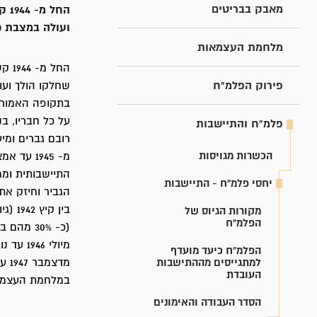
מאבק בבריטים
החל
ועולה במצבת כ
מלחמת העצמאות
החל
פירוק הפלמ"ח
שחלקו הולך וע
בתקופה האמורה 
על כל חבריו, ב
פלמ"ח והתיישבות
רובם גברים ומיע
הכשרות מגויסות
התיישבותית ומ
יחסי פלמ"ח - התיישבות
הגביר וחיזק את
מקורות הגיוס של
הפלמ"ח
(כ- 30% מהם בנות) מ- 44 הכשרות.
מיולי 1946 עד נובמבר 1947, נוספו לפלמ”ח יותר מ- 1,500 מגוייסים מ - 34 הכשרות.
הפלמ"ח כיעד מועדף
למתגייסים מההתישבות
מדצמבר 1947 עד אוקטובר 1948, נוספו לפלמ”ח יותר מ- 1,500 מגוייסים מ - 35 הכשרות.
העובדת
במלחמת העצמאות השתייכו כ- 3,000 לוחמי פ
הסדר העבודה והאימונים