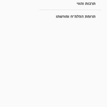
תרבות והווי
תרומת הפלמ"ח ומורשתו