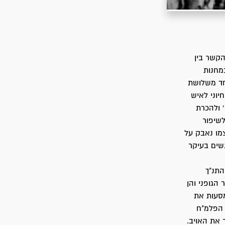
מעבר לדף התמונה
הקשר בין
במחנות
 'ידיעת הארץ' כאחד משלושת
יוני לאיש
 ולהכרת
לשיפור
מו נאבק על
נשים בעיקר
התנ"ך
הגופני והן
מסעות את
 הפלמ"ח
 את האויב.