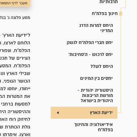
תרבותיות
מעבר לדף התמונה
חינוך בפלמ"ח
מסע פלוגה ג' בגל
היחס למרות הדרג
המדיני
ל'ידיעת הארץ' 
יחס חברי הפלמ"ח לנשק
הלוחם לארצו, וג
יחס לרכוש - ה'סחיבות'
הצירים של תכני
הפלמ"ח. המסע ה
היחס לשלל
שבילי הארץ ונו
יחסים בין המינים
הכושר הגופני, 
ייחודו, יוחסו ל
היסטוריה יהודית -
מורשת הריבונות
את המטרות המא
היהודית בישראל
למסעות ברחבי ה
וההיסטוריה היה
ידיעת הארץ
לחיזוק רוח האח
אידיאולוגיה והחינוך
גולת הכותרת של
בפלמ"ח
וארצו. אימרתו 