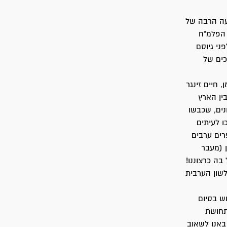
עה הרבה של
 הפלמ"ח
ני גיוסם
כים של
חיים זינגר
ין הארץ
נים, שכבשו
ו לעיתים
רים ערבים
ן (מעבר
בה כרצוננו!
לשון הערבית
ש בסיום
תחושת
באנו לשאוב