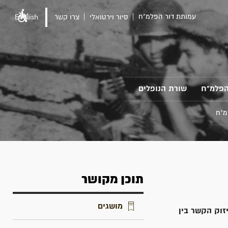
עמותת דור הפלמ"ח
סיור וירטואלי
צרו קשר
English
הפלמ"ח
שורת הנופלים
מ"ח
תוכן מקושר
מושגים
זוק הקשר בין