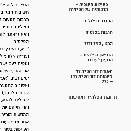
פעילות חינוכית -
הסייר של הפלמ
תרבותית של הפלמ"ח
חשיבות המקום 
תרבות תנועות 
הסברה בפלמ"ח
וחייליו היו חני
תרבות בפלמ"ח
והיא נראתה לה
הפלמ"ח.
המנון, סמל ודגל
'ידיעת הארץ' נ
מוזיאון הפלמ"ח –
ועזריה אלון מי
מרעיון לעובדה
ונופיה לעם ישר
את הארץ ושלטו 
"אגודת דור הפלמ"ח"
("עמותת דור הפלמ"ח")
ימים רבים (אפי
– כללי
ואסורים לתנועת 
לגבול הלבנוני) 
תרומת הפלמ"ח ומורשתו
לטיולים ולמסעו
והווי חייהם של 
המסעות הותירו
אחד מהמסעות ה
העייפות בסוף ה