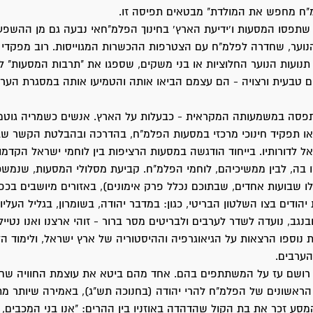
"ח מחפש את המולדת" מבטאים תפיסה זו.
שתפסו המסעות ו'ידיעת הארץ' בחינוך הפלמ"חאי נבעה גם מן ההשפ
הנוער, שחדרה לפלמ"ח עם הצטרפות ההכשרות המגוייסות. רוב מפקדי
כי תנועות הנוער החלוציות או בני משקים, שספגו את "תרבות המסעות" לפ
ם טבעית ורצויה - הם עצמם הביאו אותה והטמיעו אותה במסגרת הער
תפסה במשמעותה המקראית - כבעלות על הארץ. אנשים כשמריה גוטמן, 
לאו תפקיד חינוכי מרכזי במסעות הפלמ"ח, בהדרכה ובהבלטת הקשר שב
אל לדורותיו. בייחוד הודגשה במסעות הרציפות בין לוחמי ישראל הקדמו
בה, לבין ממשיכיהם, לוחמי הפלמ"ח. קביעת מסלולי המסעות, שנמשכ
לו שבועות אחדים, שבתוכם נכלל פרק אימונים), באזורים מיושבים בכפ
יהודים בצו השלטון הבריטי, כגון: במדבר יהודה, בשומרון, בגליל העליו
ובנגב, נועדה לשדר לערבים ולבריטים מסר ברור - זוהי ארצנו ואנו נטייל 
ת נוספו הרצאות על הגיאוגרפיה וההיסטוריה של ארץ ישראל, ולימוד ה
הערבים.
 רושם עז על המשתתפים בהם. אחד מהם ביטא את עוצמת החוויה שח
ראשונים של הפלמ"ח להרי יהודה (בחנוכה תש"ג), באמירה שיותר מ
מסע זכר את בת הקול שהדהדה באוזניו בין ההרים: "אנו בני המכבים, 