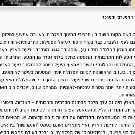
יל המערבי והמרכזי
הוקצה מקום חשוב בין מרכיבי החינוך בפלמ"ח. ראו בה אמצעי לחיזוק 
ם לעמו ולעברו. כבר בקווי היסוד לניהול הפעילות התרבותית-רעיונית 
הפלמ"ח, שפורסמו בעלון הפלמ"ח מס' 1 (6), אוקטובר 1942, הוגדרה
 הפעילות התרבותית, ונתפסה כחלק בלתי נפרד מן המטען התרבותי הח
מחלקתי והפלוגתי נחשב כאמצעי היעיל ביותר להנחלת 'ידיעת הארץ'
פיה. בשנים הראשונות לקיום הפלמ"ח יועדו המסעות בעיקר לאימונים, 
ולהכרת השטח שבו יידרשו לפעול. במשך הזמן, ככל שהפלמ"ח מצא עצ
מסעות יותר ויותר מטרות ערכיות-לאומיות. ממרחק שנים, זוכרים רוב הא
וחרות.
ארץ היה גם ערך מלכד מבחינה חברתית ותרבותית - האגדות, סיפורי 
ודית, המדורה הלילית והמאמץ הפיסי תרמו הן לטיפוח הסיבולת והכושר 
ווה בין המשתתפים וההזדהות עם דמויות מופת קדומות. יש הרואים ב
 החינוך לידיעת הארץ, ואף מתארים אותם כטקס "התקדשות" בין איש
של בני מרשק, 'ה"פוליטרוק" של הפלמ"ח', כי "בכל העולם מחפש הסייר