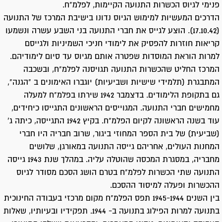
פנימי לגיוס הכשרות התנועה הקיימות, לפלמ"ח.
הדרכים המעשיות למימוש הגיוס נדונו בישיבת המרכז של התנועה
(17.10.42). הוצע לגייס את חברי התנועה בני השבע עשרה ונשמעו
קריאות חוזרות להפסיק את לימודי חניכי השמיניות ולגייסם
למרות הוראת המוסדות שפטרה אותם מגיוס עד סיום לימודיהם.
המרכז החליט שהכשרות התנועה תגויסנה לפלמ"ח, ובשכבה
המתבגרת (תלמידי שישיות ושביעיות) יוגברו האימונים ב "הגנה",
גם בתקופת הלימודים. בדצמבר 1942 שירתו בפלמ"ח למעלה
מחמישים חברי התנועה. המגוייסים הראשונים התגייסו כיחידים,
עוד בשנה הראשונה לקיום הפלמ"ח. בקיץ 1942 התגייסה, כיתה ג'
(שביעית) של בית הספר המחוזי ביגור, שרוב חבריה היו חברי
המחנות העולים, אחריהם גייסה התנועה במאורגן, שלושים
מחבריה, במסגרת המכסה שהוטלה עליה. במהלך שנת 1943 גייסה
התנועה שתי הכשרות לפלמ"ח בטרם הושג הסכם מסודר לגיוס
ההכשרות ופעלה למיסוד ההסכם.
בין השנים 1945-1944 תפס הפלמ"ח מקום מרכזי בעבודה החינוכית
בתנועה למרות הפילוג בתנועה ב- 1944. תפקידיו ובעיותיו, שאלות