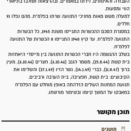
העבודה והאימונים, נידונו במאמרים, ובהרצאות ושולבו בתיאורי
הווי ומסעות.
למעלה משש מאות מחניכי התנועה שרתו בפלמ"ח, מהם נפלו 91
חללים.
במסגרת הסכם ההכשרות התגייסו משנת 1945, כל הכשרות
התנועה לפלמ"ח. עד קיץ 1948 התגייסו 8 הכשרות של התנועה
לפלמ"ח.
בשלב ההגשמה היו חברי הכשרות התנועה בין מייסדי היאחזות
בית קשת (15.8.44), משמר הנגב (6.10.46), חצרים (6.10.46), מעין
ברוך (11.8.47), כברי (14.1.49), גשר הזיו (27.1.49) והשלימו את
הקיבוצים: בית קשת, חפציבה, בית הערבה ורביבים.
תנועת המחנות העולים הזדהתה באופן מוחלט עם הפלמ"ח
במאבקו על המשך קיומו ובשימור מורשתו.
תוכן מקושר
מושגים