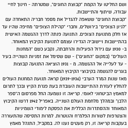
ושם החליטו על הקמת "קבוצת החוגים", שמטרתה - חינוך לחיי
עבודה, שיתוף והתיישבות.
"קבוצת החוגים" ששאפה להגדיל את מספר חבריה התאחדה עם
"לגיון הצופים" בירושלים, וחברי "קהילת הצופים" מחיפה שהיו עד
אז חלק מתנועת הצופים. התנועה פנתה לדרך ההגשמה האישית
בהתיישבות ויישוביה הגדירו עצמם לתנועת הקיבוץ המאוחד.
ב- 1930 עם גידול הפעילות והרחבתה, נקבע כשם "המחנות
העולים" (במקום "החוגים") - שם שסימל את זמניות השהייה בעיר
- עד לעלייה אל ההגשמה. מ - 1931 הוציאה התנועה קבוצות
בוגרים להגשמה בקיבוצי הקיבוץ המאוחד.
מאז שנות המרד הערבי (1939-1936) קראה תנועת המחנות העולים
להחלץ לעזרת ההתיישבות העובדת בעת פגרת הקיץ ובכך לתרום
למאמץ הביטחוני לאומי. קריאה זו נשמעה החל מפרסום ה"ספר
הלבן" ובמהלך מלחמת העולם השנייה. באפריל 1942 דרשו הקיבוץ
המאוחד וההסתדרות הכללית את הפסקת לימודי השמיניות
והצטרפות לשורות הפלמ"ח והנוטרות. למרות התסיסה שהתעוררה
בעקבות קריאה זו, רק מעטים נענו לה. במקביל, התנהל מאמץ