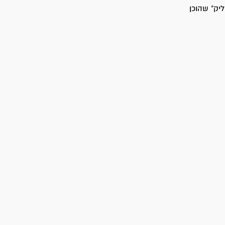
 הסתתרו ב"סליק" שהוכן