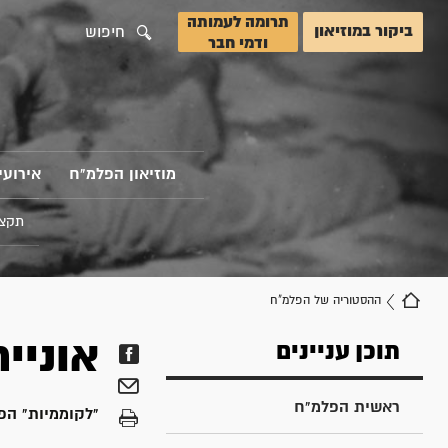
תרומה לעמותה
ביקור במוזיאון
חיפוש
ודמי חבר
מוזיאון הפלמ"ח
אירועי
תקצי
ההסטוריה של הפלמ"ח
אוניי
תוכן עניינים
ראשית הפלמ"ח
"לקוממיות" הפליגה ב- 14 בדצמבר 1947 מבנדול ב