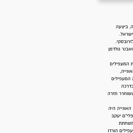
, ביצעה
ישראל.
זרובסקי.
אבנר גולדמן
 כשעליה 600 מעפילים. העלאת המעפילים
נייה,
ת המעפילים
בדרכה
ששוחרר חזרה
 כשעליה 699 מעפילים. מפקד האונייה היה
פלי"ם יעקב
למחרת נצמדה משחתת
פילים הורדו