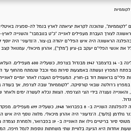
לקוממיות
ם "לקוממיות", שהוכנה לקראת יציאתה לארץ בנמל לה-ספציה באיטליה
אשונה לצורך העברת מעפילים לאנייה "כ"ט בנובמבר" והשנייה לארץ-
הפלגה הראשונה היה איש הפלי"ם יהודה בן-צור. ה'גדעוני' היה יוסף ל
ל את אנשי הפלי"ם יעקב בן-ציון ("מלך"), אהרון מיכאלי, עמנואל קצב ו
"לקוממיות" הפליגה ב- 14 בדצמבר 1947 מבנדול בצרפת,
בפתח המפרץ נעשתה באמצעות סירות גומי וכבל שנמתח מהחוף עד האו
ת פלי"ם בראשות דוד בן-חורין. המעפילים הועברו לאחר יומיים לאוניי
 במפרץ ג'רולטה שבאי קורסיקה. "לקוממיות" שבה לצרפת, אך בעודה 
והאונייה נעצרה בידי הצי הצרפתי. הצוות נכלא לעשרה ימים ולאחר 
דול.
"לקוממיות" יצאה להפלגתה השנייה ב- 8 בפברואר 1948,
 גולדמן (גלעד). ה'גדעוני' היה אהרון מיכאלי. מלווה נוסף היה איש ה
בן-ציון ("מלך"). מטוסי סיור בריטיים גילו את האונייה ב- 19 בפברואר, ו
עות אחדות היא הגיעה בלוויית שתי משחתות נוספות לנמל חיפה. המע