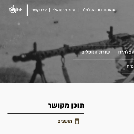
עמותת דור הפלמ"ח
סיור וירטואלי
צרו קשר
English
הפלמ"ח
שורת הנופלים
מ"ח
תוכן מקושר
מושגים