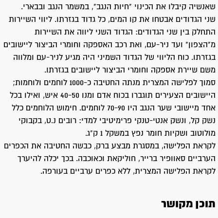
שאנשיה קיבלו את הכינוי "חיות הנגב", במשמר הנגב ובבארי.
שני הגדודים אבטחו את קו המים, כל גדוד בגזרתו. ליווי השיירות
התחלק בין שני הגדודים: הגדוד השני ליווה את השיירות
מ"הצפון" ועד ניר-עם, ואת רכב האספקה וחומרי הביצור ליישובים
בגזרתו. כוח הליווי של הגדוד השמיני היה מגיע לניר-עם ומלווה
משם שיירת אספקה וחומרי הביצור ליישובים בגזרתו.
סמוך לפלישה המצרית מנתה החטיבה כ-1000 לוחמים ולוחמות;
היישובים הצעירים תוגברו בכוח אדם ומנו 40-50 איש, ואילו בכל
אחד מיישובי שער הנגב היו 70-90 לוחמים. חימוש הלוחמים כלל
נשק קל, ונשק אנטי-טנקי פרימיטיבי למדי: רובים נ.ט, בקבוקי
מולוטוב ושקיות חומר נפץ במשקל 1 ק"ג.
לקראת הפלישה, במסגרת מבצע ברק, כבשה החטיבה את הכפרים
הערביים סאוופיר ברייר, חוליקאת וכאוכבה. בכך יכלה להיערך
לקראת הפלישה המצרית, ללא כפרים ערביים בעורפה.
תוכן מקושר