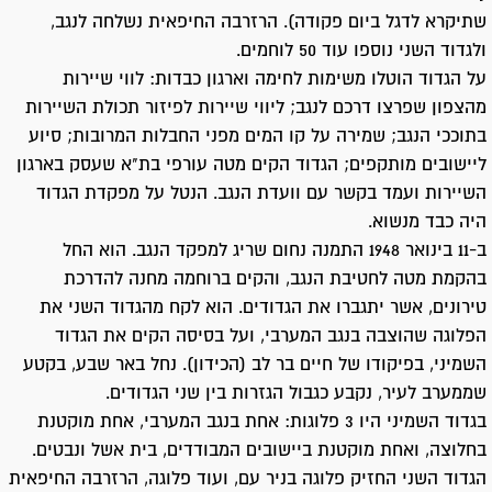
שתיקרא לדגל ביום פקודה). הרזרבה החיפאית נשלחה לנגב,
ולגדוד השני נוספו עוד 50 לוחמים.
על הגדוד הוטלו משימות לחימה וארגון כבדות: לווי שיירות
מהצפון שפרצו דרכם לנגב; ליווי שיירות לפיזור תכולת השיירות
בתוככי הנגב; שמירה על קו המים מפני החבלות המרובות; סיוע
ליישובים מותקפים; הגדוד הקים מטה עורפי בת"א שעסק בארגון
השיירות ועמד בקשר עם וועדת הנגב. הנטל על מפקדת הגדוד
היה כבד מנשוא.
ב-11 בינואר 1948 התמנה נחום שריג למפקד הנגב. הוא החל
בהקמת מטה לחטיבת הנגב, והקים ברוחמה מחנה להדרכת
טירונים, אשר יתגברו את הגדודים. הוא לקח מהגדוד השני את
הפלוגה שהוצבה בנגב המערבי, ועל בסיסה הקים את הגדוד
השמיני, בפיקודו של חיים בר לב (הכידון). נחל באר שבע, בקטע
שממערב לעיר, נקבע כגבול הגזרות בין שני הגדודים.
בגדוד השמיני היו 3 פלוגות: אחת בנגב המערבי, אחת מוקטנת
בחלוצה, ואחת מוקטנת ביישובים המבודדים, בית אשל ונבטים.
הגדוד השני החזיק פלוגה בניר עם, ועוד פלוגה, הרזרבה החיפאית