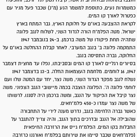
הוצבו בתחנות גבולות ובית אשל, קיבלו נשק לגלי ורכב, והופעלו
כמשמרות נעים, כתוספת למשמר הנע (מ"נ) שכבר פעל מניר עם
כפטרול לאורך קו המים.
לקראת ההצבעה באו"ם על חלוקת הארץ, גבר המתח בארץ
ישראל. מטה הפלמ"ח הורה לגדוד השני, לשלוח לנגב פלוגה
שתהיה תחת פיקודו של משה ברכמן. ב-24 בנובמבר 1947
התמקמה פלוגה ב' בנגב המערבי. לאחר קבלת ההחלטה באו"ם על
החלוקה, גברה התסיסה בנגב.
בסיורים רגליים לאורך קו המים ובסביבתו, נפלו עד מחצית דצמבר
1947, 16 לוחמים. מלחמת העצמאות החלה. ב-13 בדצמבר 1947
נשלח לנגב מפקד הגדוד השני, משה נצר, יחד עם המטה שלו ועם
לוחמי פלוגה ה'. הפלוגה הוצבה בכמה מיישובי הנגב הצפוני. משה
נצר קיבל את הפיקוד על הנגב, ומשה ברכמן היה לסגנו. לרשותו
של משה נצר עמדו כ-450 פלמ"חאים.
כאשר גברה הלחימה בנגב, נדרש מענה לירי על התחבורה
שהובילה אל הנגב ובדרכים בתוך הנגב, והיה צריך להתגבר על
החבלות בקו המים. הפלמ"ח גייס את הרזרבה החיפאית
(פלמ"חאים שכבר סיימו את שירותם בפלמ"ח ואורגנו כרזרבה