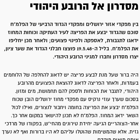
מסדרון אל הרובע היהודי
בין מפקדי אזור ירושלים ומפקדי הגדוד הרביעי של הפלמ"ח
סוכם שהגדוד יבצע את הפריצה לעיר העתיקה וכוחות המחוז
ידאגו לתגבורת, לאספקה ולפינוי פצועים; ולאחר מכן יחליפו
את הפלמ"ח. בליל ה-19.5.48 פוצצו חבלני הגדוד את שער ציון,
יצרו מסדרון וחברו למגיני הרובע היהודי.
היה ברור שעל מנת לבצע פריצה יש לדאוג להחלפה של הלוחמים
בעמדות, ולאחר הפריצה לדאוג להוצאת הפצועים מהרובע
היהודי, לתגבר את הכוחות ולספק להם תחמושת, מים ומזון.
בסכום שערך עוזי נרקיס עם מפקדי מחוז ירושלים הובן שכוח
הפלמ"ח יבצע את הפריצה בחומה ויחבור לנצורים, ואילו לכול
השאר ידאג המחוז. הפלמ"ח לא תכנן להישאר במקום אחר כך.
אחר-הצוהריים הגיעה יחידת טירונים מהחי"ש, בפקודו של מרדכי
גזית. אלא שהמשימות שהוטלו עליהם לא היו ברורות ואף לא נערך