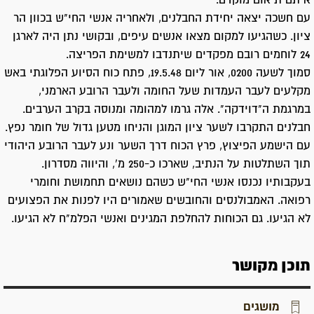
איתם תיאום מוקדם.
עם חשכה יצאה יחידת החבלנים, ולאחריה אנשי החי"ש בכוון הר
ציון. כשהגיעו למקום מצאו אנשים עיפים, ובקושי נתן היה לארגן
24 לוחמים רובם מפקדים שיתנדבו למשימת הפריצה.
סמוך לשעה 0200, אור ליום 19.5.48, פתח כוח הסיוע הפלוגתי באש
מקלעים לעבר העמדות שעל החומה ולעבר הרובע הארמני,
במרגמת ה"דוידקה". אלה גרמו למהומה ומנוסה בקרב הערבים.
חבלנים התקרבו לשער ציון המוגן והניחו מטען גדול של חומר נפץ.
עם הישמע הפיצוץ, פרץ הכוח דרך השער ונע לעבר הרובע היהודי
תוך השתלטות על הנתיב, שארכו כ-250 מ', והיווה מסדרון.
בעקבותיו נכנסו אנשי החי"ש כשהם נושאים תחמושת וחומרי
רפואה. האמבולנסים והחובשים שאמורים היו לפנות את הפצועים
לא הגיעו. גם הכוחות להחלפת המגינים ואנשי הפלמ"ח לא הגיעו.
תוכן מקושר
מושגים