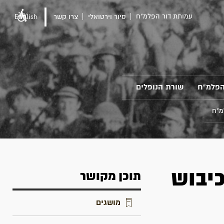
עמותת דור הפלמ"ח
סיור וירטואלי
צרו קשר
English
הפלמ"ח
שורת הנופלים
מ"ח
כיבוש
תוכן מקושר
מושגים