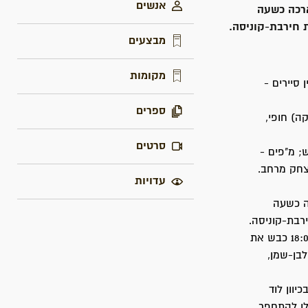
אנשים
קפה ארכה כשעה
מבצעים
מקומות
 סיירים -
ספרים
ה) חופי,
סרטים
; מ"פים -
יצחק מרחב.
עדויות
ארכה כשעה
ב- 10.7 יצא הגדוד השלישי מנען לעינבה וממנו המשיך לפעול בשעות אחה"צ: בשעה 18:00 כבש את
אל וב- 21:00 את דהריה. בחצות ליל 11.7 חברו לבן-שמן,
ורים אלימים' בכיוון לוד
חלו להתחפר