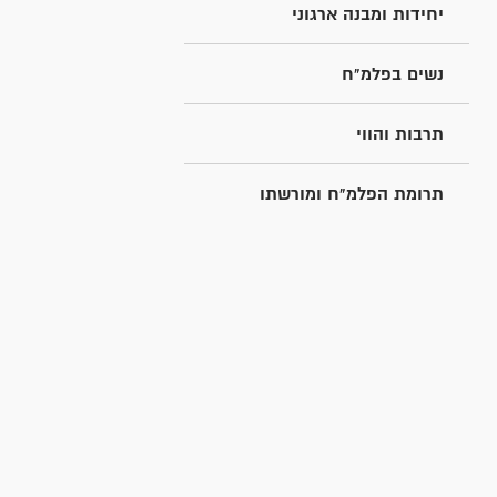
יחידות ומבנה ארגוני
נשים בפלמ"ח
תרבות והווי
תרומת הפלמ"ח ומורשתו