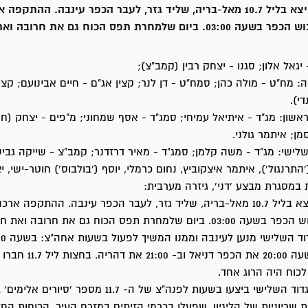
הגדוד הראשון יצא בליל 10.7 מאל-בריה, שליד גזר, לעבר הכפר עינבה. ההת
למחרת תפס הכוח גם את חרובה ואת חירבת-קוניסה.
גאל אלון; סגנו - יצחק רבין (קמב"צ);
מח"ט - מולה כהן; סמח"ט - דן לנר; קצין אג"ם - חיים אבינועם; קצין
י).
אשון: מג"ד - איתיאל עמיחי; סמג"ד - אסף שמחוני; מ"פים - יצחק (חק
מן; איתמר גולני.
לישי: מג"ד - משה קלמן; סמג"ד - מאיר דרזדנר; קמב"צ - שייקה גביש
'התרנגול'), איתמר איצקוביץ, נחום כרמלי, יוסף ('בולבוס') חוטר-ישי, 
 במסגרת מבצע 'דני', גיזרה מערבית:
הגדוד הראשון יצא בליל 10.7 מאל-בריה, שליד גזר, לעבר הכפר עינבה. ההתקפה 
חרת תפס הכוח גם את חרובה ואת חירבת-קוניסה.
הכפר ג'ימזו, בשעה 20:00 את הכפר דני
לכוח היה הרוג אחד.
שתי פלוגות מהגדוד השלישי ביצעו בשעות לפנה"צ של ה- 11.7 מספר 'סי
ת שריוניות של הליגיון, שפעלו בכרמי הזיתים במזרח העיר. הכוחות ה