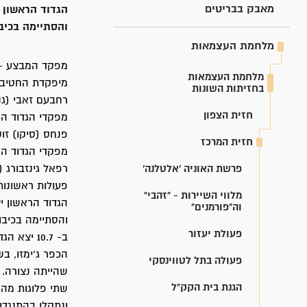
מאבק בבריטים
והסתיימה בכיבוש הכפר בשעה 03:00. ביום ש
מלחמת העצמאות
מפקד המבצע - י
מלחמת העצמאות
מיפקדת החטיבה: 
בחזיתות השונות
רחבעם זאבי (גנד
חזית הצפון
מפקדי הגדוד הר
פנחס (סיקו) זוס
חזית המרכז
מפקדי הגדוד הש
פרשת האוניה 'אלטלנה'
רפאל גינזבורג (
פעולות ראשונות
מלווי השיירות - "זהבי"
וה"פורמנים"
והסתיימה בכיבוש הכפר בשעה 03:00. ביום שלמ
פעולת יעזור
פעולה בתל לטווינסקי
שהייתה נצורה. 
הגנת בית הקק"ל
ונתקלו בהתנגדו