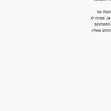
 הופעלו נגד
משורייני האוייב ואילצו אותם לסגת. כאשר הגיע הגדוד של משה דיין (גדוד 89 מחטיבה 8), שציפו לו,
ה התנגדותם
ההלם שאליו