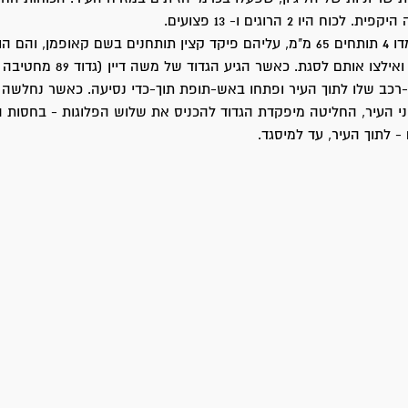
כוח היו 2 הרוגים ו- 13 פצועים.
לרשות הכוח עמדו 4 תותחים 65 מ"מ, עליהם פיקד קצין תותחנים בשם קאופמן, והם
ו כ- 20 כלי-רכב שלו לתוך העיר ופתחו באש-תופת תוך-כדי נסיעה. כאשר נחלש
י העיר, החליטה מיפקדת הגדוד להכניס את שלוש הפלוגות - בחסות 
- לתוך העיר, עד למיסגד.