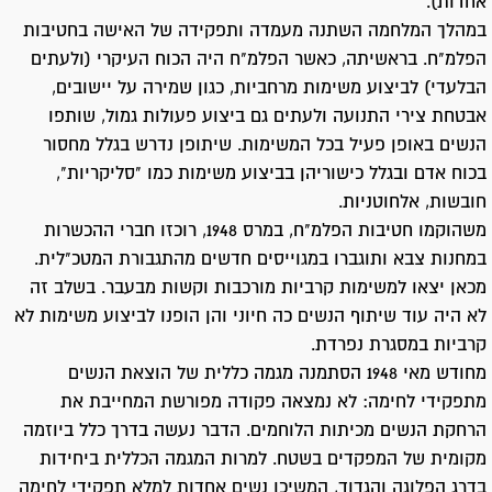
אחדות).
במהלך המלחמה השתנה מעמדה ותפקידה של האישה בחטיבות
הפלמ"ח. בראשיתה, כאשר הפלמ"ח היה הכוח העיקרי (ולעתים
הבלעדי) לביצוע משימות מרחביות, כגון שמירה על יישובים,
אבטחת צירי התנועה ולעתים גם ביצוע פעולות גמול, שותפו
הנשים באופן פעיל בכל המשימות. שיתופן נדרש בגלל מחסור
בכוח אדם ובגלל כישוריהן בביצוע משימות כמו "סליקריות",
חובשות, אלחוטניות.
משהוקמו חטיבות הפלמ"ח, במרס 1948, רוכזו חברי ההכשרות
במחנות צבא ותוגברו במגוייסים חדשים מהתגבורת המטכ"לית.
מכאן יצאו למשימות קרביות מורכבות וקשות מבעבר. בשלב זה
לא היה עוד שיתוף הנשים כה חיוני והן הופנו לביצוע משימות לא
קרביות במסגרת נפרדת.
מחודש מאי 1948 הסתמנה מגמה כללית של הוצאת הנשים
מתפקידי לחימה: לא נמצאה פקודה מפורשת המחייבת את
הרחקת הנשים מכיתות הלוחמים. הדבר נעשה בדרך כלל ביוזמה
מקומית של המפקדים בשטח. למרות המגמה הכללית ביחידות
בדרג הפלוגה והגדוד, המשיכו נשים אחדות למלא תפקידי לחימה