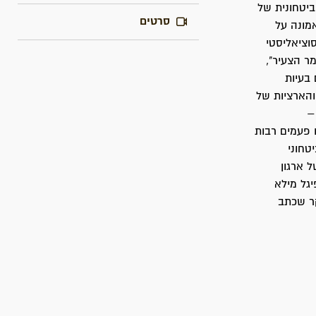
ביטחונית של
סרטים
מונה על
וציאליסטי
ר הצעיר",
 בעיות
והארציות של
–
ו פעמים רבות
טחוני
 ארגון
יגל מילא
ר שכתב