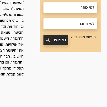
"השומר הצעיר" 
תנועת "השומר 
מסורת אנטיֿמיל
בין שתי מלחמות
ובייחוד את הזר
הביטחון מצאה א
חיפוש מורחב
ה"הגנה". היענו
חיפוש
אידיאולוגיות, 
את "השומר הצע
היישובי: חבריה
"ההגנה", וכן ב
תפקידי מחקר ו
לשם קבלת תואר 