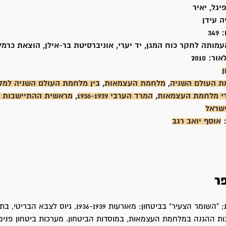
יגל, יאיר
 עידן
:
349
עמותה לחקר כוח המגן, יד יערי, אוניברסיטת בר-אילן, הוצאת כרמל
אור:
2010
ן
 העולם השניה
,
מלחמת העצמאות
,
בין מלחמת העולם השניה למ
י מלחמת העצמאות
,
המרד הערבי 1936-1939
,
מראשית ההתיישבות ו
ישראל
:
אוסף יואב רגב
ר
שורשים ועובדות; "השומר הצעיר" בביטחון: מאורעות 1936-1939, גיוס לצבא
 ההגנה במלחמת העצמאות, במוסדות הביטחון. מערכות ביטחון פנימי