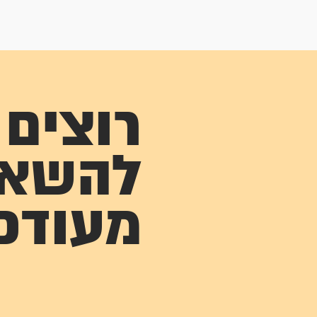
רוצים
להשא
מעודכ