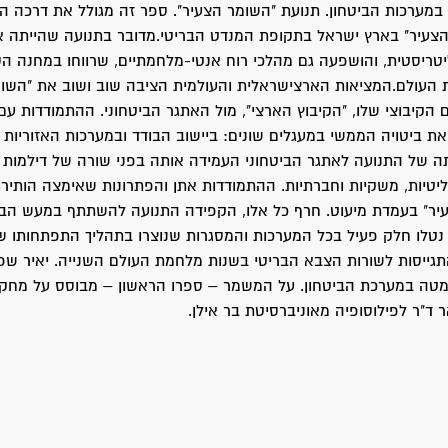
במערכות הביטחון. תנועת "השומר הצעיר". ספר זה מגולל את דרכה ה
הצעיר" בארץ ישראל בתקופת המנדט הבריטי.מדובר בתנועה שהייתה א
יטריסטית, והושפעה גם מהלכי רוח אנטי-מלחמתיים, שרווחו במחנה הס
 העולם.המציאות הארצישראלית והעולמית הציבה שוב ושוב את "השומ
ם הקיבוצי שלו, "הקיבוץ הארצי", מול האתגר הביטחוני. ההתמודדות עם
ת ביטויה הממשי במעגלים שונים: ביישוב הבודד ובמערכות האזוריות 
תה של התנועה לאתגר הביטחוני העמידה אותה בפני שורה של דילמות 
פוליטיות, משקיות וחברתיות. ההתמודדות אתן והפתרונות שאימצה הותיר
יר" בעמדת מיעוט. חרף כל אלו, הקפידה התנועה להשתתף במעש הבי
 נטלו חלק פעיל בכל המערכות והמסגרות שנוצרו בתהליך התפתחותו של
התגייסות לשורות הצבא הבריטי בשנות מלחמת העולם השנייה. יאיר שפ
מטה במערכת הביטחון. על המשמר – ספרו הראשון – מבוסס על מחק
ד"ר לפילוסופיה מאוניברסיטת בר אילן.