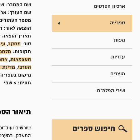
שם המחבר:
שפ
ארכיון הסרטים
שם העורך:
אריה
מספר העמודים
ספרייה
הוצאה לאור:
ה
תאריך הוצאה ל
מפות
סוג:
מחקר
,
עיו
תקופות:
מלחמת
עדויות
העצמאות
,
אחר
הערבי
,
מדינת 
מוצגים
מיקום בספריה
תווית:
6 שפי
שירי הפלמ"ח
תיאור הספ
חיפוש ספרים
המאבק, במערכות