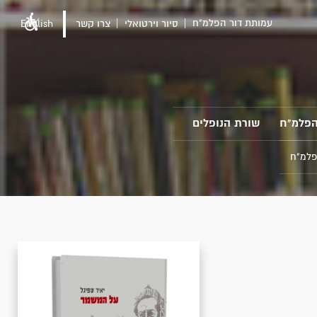
עמותת דור הפלמ"ח
סיור וירטואלי
צרו קשר
English
הפלמ"ח
שורת הנופלים
פלמ"ח