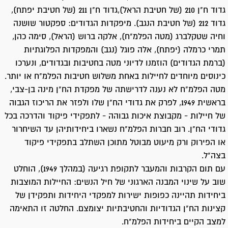
גדוד ח"ן 210 (של חטיבת הראל),גדוד ח"ן 211 (של חטיבת יפתח),
גדוד 212 (של חטיבת הנגב). מיפקדות הגדודים: ספקטור שושנה
וחיה שטקלברג (מטה הפלמ"ח), אלקה ברוש (הראל), סימה כהן,
תמרי כרמלה (יפתח), אלה פוגל (נגב) והמפקדות הפלוגתיות
(ברמת הגדודים) הוזמנו לדיוני מטה בחטיבות ובגדודים, ונערכו
כינוסים מיוחדים לחיילות באחת משלוש חטיבות הפלמ"ח או יותר.
מטה הפלמ"ח לא נענה לדרישתה של מפקדת הח"ן מינה בן-צבי,
בראשית 1949, לפרק את גדודי הח"ן שלו ולפזר את הריכוז הגבוה
של חיילות - מקבוצת איכות גבוהה - לתפקידי פיקוד והדרכה בכל
גדודי הח"ן. רוב חברות הפלמ"ח נשארו ביחידותיהן עד השיחרור
או הפירוק ורק מיעוט מבוטל מתוכן השתלב בתפקידי פיקוד
בצה"ל.
עם תום הקרבות והמעבר לתקופת רגיעה (במהלך 1949), הוחלט
שוב על שינוי המבנה הארגוני של חיל הנשים: החיילות המוצבות
ביחידות תהיינה כפופות ישירות למפקדי היחידות ותפקידן של
קצינות הח"ן הגדודיות והחטיבתיות יצומצם. החלטה זו התאימה
למצב הקיים ביחידות הפלמ"ח.