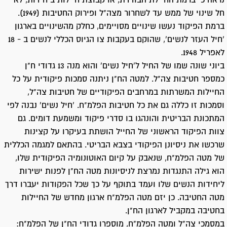
נראה כי ברמת החיילת הבודדת, או קבוצת חיילות ביחידות, לא
חל שינוי של ממש עד לשחרור מצה"ל ופירוק החטיבות (1949).
ברמת הפיקוד נעשו שינויים מסויימים, כחלק מהשינויים בארגון
'חיל העזר לנשים', שהוקם בעקבות צו הגיוס הכללי לנשים ב - 18
לאפריל 1948.
ביוני שונה שמו של החיל ל'חיל נשים' והוא מנה 13 גדודי ח"ן
כמספר חטיבות צה"ל. למטה הח"ן ניתנה סמכות פיקודית על כל
החיילות המשרתות במרחבים הפיקודיים של חטיבות צה"ל,
וסמכות זו כללה גם את כל חטיבות הפלמ"ח. 'חיל נשים' נבנה לפי
המתכונת הבריטית והונהגו בו סדרי פיקוד ומשמעת דומים. גם
צוות הפיקוד הראשוני של החייל הושתת בעיקרו על קצינות
שרכשו את ניסיונן הפיקודי בצבא הבריטי. בהתאם למגמה הכללית
של מטה הפלמ"ח, שנאבק על קיום האוטונומיה הפיקודית שלו,
הוא גילה התנגדות נמרצת לניסיונות מטה הח"ן לפנות ישירות
ליחידות הנשים שלו ועמד בתוקף על כך שכל הפקודות יעברו דרך
מטה החטיבה. כן יזם מטה הפלמ"ח ארגון מחדש של החיילות
בחטיבה במקביל לארגון הח"ן.
במסמכי צה"ל ומטה הפלמ"ח, מוספרו גדודי הח"ן של הפלמ"ח: