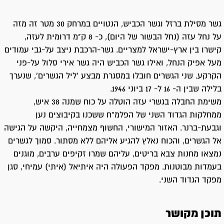
גשר מסילת ברזל וגשר הכביש, הנטויים במרחק 30 מטר זה מזה
על נחל עזה (נחל הבשור של היום), כ- 8 ק"מ דרומית לעזה,
קישרו בין ארץ-ישראל למצריים. גשר-הרכבת ניצב על-גבי עמודים
מעל אפיק הנחל, ואילו גשר הכביש היה גשר אירי סלול על-פני
הקרקע. שני הגשרים חובלו במסגרת מבצע 'ליל הגשרים', שנערך
בלילה שבין ה- 16 ל- 17 ביוני 1946.
משימת החבלה בגשרי עזה הוטלה על כוח שמנה 38 איש,
ממחלקות הגדוד השני של הפלמ"ח ששכנו בקיבוצים נען
וגבעת-ברנר. האזור המישורי, החשוף מצמחייה, היקשה על הגישה
אל הגשרים, והכוח נאלץ להגיע אליהם ללא מסתור. סמוך לגשרים
נמצאו מחנות צבא בריטים, עליהם שמרו זקיפים ערבים, מוגנים
בעמדות מבוטנות. מפקד הפעולה היה איתיאל (איתי) עמיחי, סגן
מפקד הגדוד השני.
תוכן מקושר