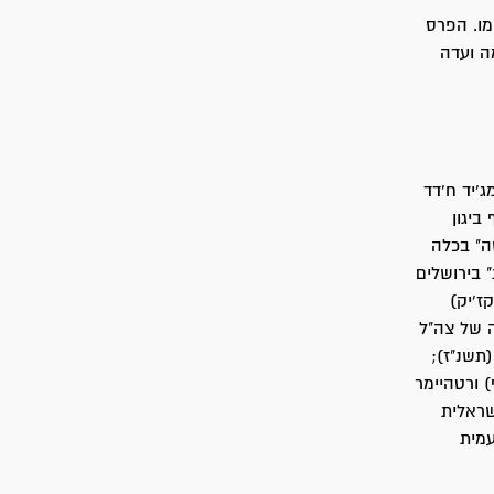
שמו. הפרס
ה ועדה
'יד ח'דד
ביגון
ה" בכלה
 בירושלים
ז'יק)
ה של צה"ל
(תשנ"ז);
) ורטהיימר
שראלית
עמית