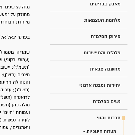
מאבק בבריטים
מזה 23 ש
מחולק על "מעשה
מלחמת העצמאות
מיוחדת הבוחרת 
פירוק הפלמ"ח
בפרסי יגאל אלו
שמריהו גוטמן (
פלמ"ח והתיישבות
(עמוס ירקוני) ו
(תשמ"ז); יישוב
מחשבה צבאית
מצרים (תש"ן); 
והקהילה החינוכ
יחידות ומבנה ארגוני
(תשנ"ג); עזריה 
לרואנדה (תשנ"ה
נשים בפלמ"ח
מולה כהן (תשנ"
ועמותת "חיים" 
תרבות והווי
לעזרה נפשית (תש
ו"אתגרים", עמו
מטרות חינוכיות -