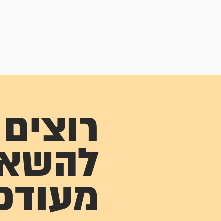
רוצים
להשא
מעודכ