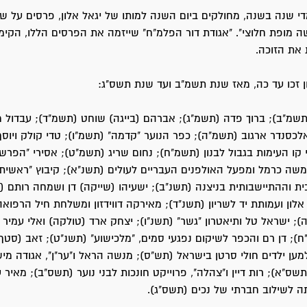
נים ומדי שנה בשנה, מחולקים ביום השנה למותו של יגאל אלון, פרסים על 
 מופת חלוצי". "אגודת דור הפלמ"ח" שייזמה את הפרסים הללו, הקימ
את הזוכה.
ן זכו עד כה, מאז שנת תשמ"ב ועד שנת תשס"ג:
תשמ"ב); ברוך פדה (תשמ"ג); אברהם (בייגה) שוחט (תשמ"ד); עבדול מג
אלכסנדר ארגוב (תשמ"ה); כפר הנוער "קדמה" (תשמ"ו); טדי קולק ויוסף 
י קו העימות בגבול לבנון (תשמ"ח); נחום שריג (תשמ"ט); אסירי "הפרש
משה כרמל ומפעל האולפנים העבריים לעולים (תשנ"א); קיבוץ "ראשית"
ית וההתיישבותית בניצנה (תשנ"ב); ישעיהו (שייקה) דן ושמחה רותם (ק
אלון ועמותת יד לשריון (תשנ"ד); מאירקה דווידזון ומשלחת חיל הרפוא
); ישראל טל ותיאטרון "גשר" (תשנ"ו); יצחק ארד (טולקה) ואלי עמיר 
ח); דן רם והכפר לשיקום נפגעי סמים, "מלכישוע" (תשנ"ט); זאב (סטף
למען ילדים חולי סרטן בישראל (תש"ס); מנשה הראל ו"ער"ן", אגודה מי
ס"א); רות דיין ו"צהלה", פרוייקט חונכות לבני נוער (תשס"ב); מאיר 
תה לשילוב חברתי של נכים (תשס"ג).