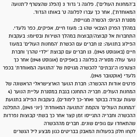
ב'המחנות העולים'). פלוגה ג' גדוד 3 (הפלג שהצטרף ל'תנועה
המאוחדת'), אחר כך עברו לפלוגה ט' באותו הגדוד.
מסגרת הגיוס: הכשרה מגוייסת.
במהלך הפרק הצבאי שהו ב: מעוז חיים, אפיקים, כפר גלעדי.
התחברות אל קבוצה/קבוצות במהלך השירות ובסיומו: בעקבות
הפילוג בתנועה: 12 חברים עם הכשרת 'המחנות העולים' במעוז
חיים (באוגוסט 1945). 13 חברים עם קבוצת 'ילדי טהרן' וחברת
נוער עולה מסוריה בפלוגה ג באפיקים (אוגוסט 1948) אחר כך
הצטרפו ה"גבתים" להכשרה מגויסת של 'התנועה המאוחדת' בכפר
גלעדי (אוקטובר 1945).
פרטים אודות ההכשרה: חברת הנוער הארצישראלי הראשונה של
המחנות העולים. חבריה התחנכו בגבת במסגרת עליית הנוער (4
שעות עבודה בבוקר ואחר-כך לימודים). בעקבות הפילוג בתנועת
'המחנות העולים' והקמת 'התנועה המאוחדת' (יוני 1945), התפלגה
ההכשרה וחבריה התגייסו זמן קצר אחר כך בשתי קבוצות נפרדות
שהתאחדו עם גופים שונים. חברים מההכשרה
לקחו חלק בפעולות המאבק בבריטים כגון מבצע ליל הגשרים