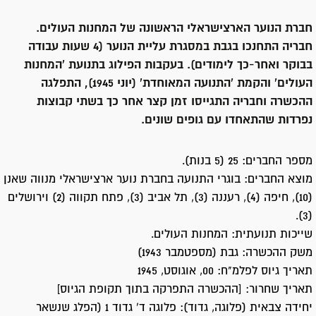
חברת הנוער הארצישראלי הראשונה של המחנות העולים.
חבריה התחנכו בגבת במסגרת עליית הנוער (4 שעות עבודה
בבוקר ואחר-כך לימודים). בעקבות הפילוג בתנועת 'המחנות
העולים' והקמת 'התנועה המאוחדת' (יוני 1945), התפלגה
ההכשרה וחבריה התגייסו זמן קצר אחר כך בשתי קבוצות
נפרדות שהתאחדו עם גופים שונים.
מספר החברים: 25 (5 בנות).
מוצא החברים: בוגרי התנועה בחברת נוער ארצישראלי מנווה שאנן
(10), חיפה (4), רעננה (3), תל אביב (3), פתח תקווה (2) וירושלים
(3).
שייכות תנועתית: המחנות העולים.
משק ההכשרה: גבת (מספטמבר 1943)
תאריך גיוס לפלמ"ח: 00, אוגוסט, 1945
תאריך שחרור: [ההכשרה התפרקה בתוך תקופת הגיוס]
יחידה צבאית (פלוגה, גדוד): פלוגה ד' גדוד 1 (הפלג שנשאר