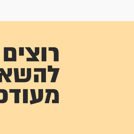
רוצים
להשא
מעודכ