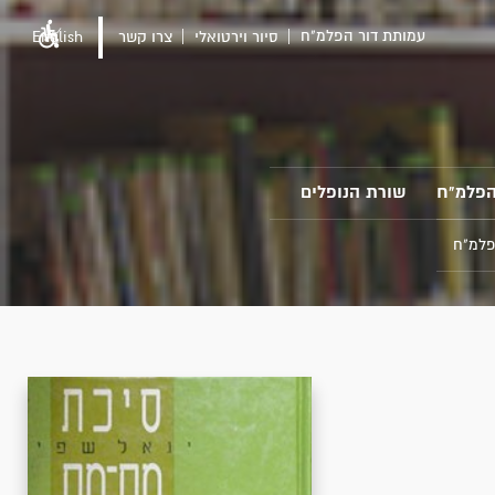
עמותת דור הפלמ"ח
סיור וירטואלי
צרו קשר
English
הפלמ"ח
שורת הנופלים
פלמ"ח