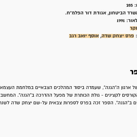
:
285
שרד הביטחון, אגודת דור הפלמ"ח.
אור:
1991
קר
:
פרס יצחק שדה
,
אוסף יואב רגב
ר
ל ארגון ה"הגנה", שעמדה ביסוד המהלכים הצבאיים במלחמת העצמאו
הקורסים לקצינים - גולת הכותרת של מפעל ההדרכה ב"הגנה". המחשב
ם ב"הגנה". הספר זכה בפרס לספרות צבאית על-שם יצחק שדה לשנת 1988