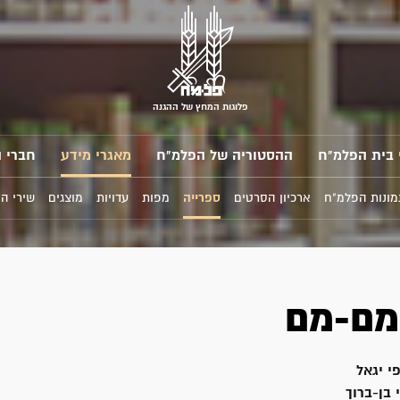
פלוגות המחץ של ההגנה
 בית הפלמ"ח
ההסטוריה של הפלמ"ח
מאגרי מידע
חברי 
מונות הפלמ"ח
ארכיון הסרטים
ספרייה
מפות
עדויות
מוצגים
שירי ה
מם-מם
י יגאל
 בן-ברוך