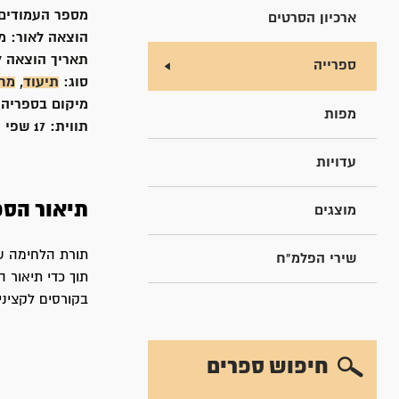
מספר העמודים
ארכיון הסרטים
הוצאה לאור:
מ
תאריך הוצאה ל
ספרייה
סוג:
תיעוד
,
מח
מיקום בספריה
מפות
תווית:
17 שפי
עדויות
תיאור הספ
מוצגים
תורת הלחימה ש
שירי הפלמ"ח
תוך כדי תיאור 
בקורסים לקציני
חיפוש ספרים