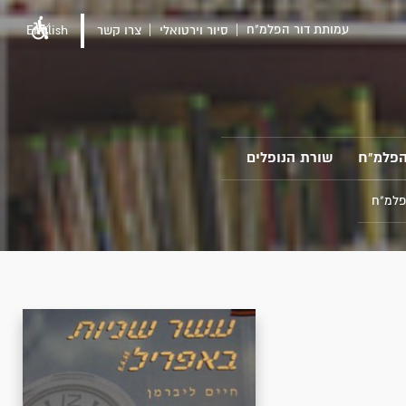
עמותת דור הפלמ"ח
סיור וירטואלי
צרו קשר
English
הפלמ"ח
שורת הנופלים
פלמ"ח