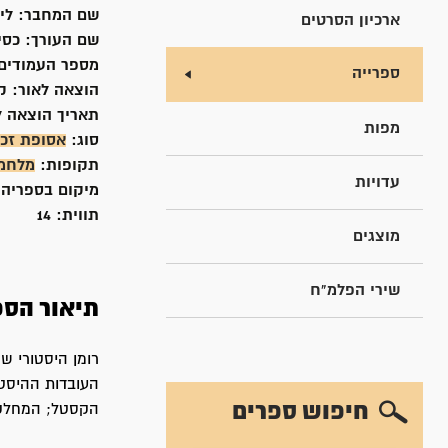
שם המחבר:
לי
ארכיון הסרטים
שם העורך:
כסיף
מספר העמודים
ספרייה
הוצאה לאור:
קר
תאריך הוצאה ל
מפות
סוג:
אסופת זכר
תקופות:
מלחמ
עדויות
מיקום בספריה
תווית:
14
מוצגים
שירי הפלמ"ח
תיאור הספ
רומן היסטורי ש
חיפוש ספרים
הקסטל; המחלקה