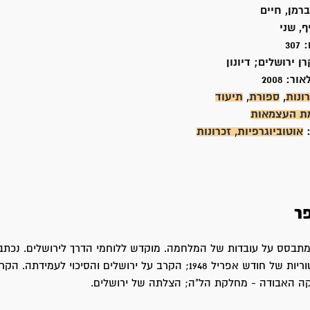
ברמן, חיים
, שני
:
307
ן ירושלים; דיונון
אור:
2008
ונות
,
ספורת
,
תיעוד
ת העצמאות
:
אוטוביוגרפיות, זכרונות
ר
מתבסס על עובדות של המלחמה. מוקדש ללוחמי הדרך לירושלים. נכתב
העובדות ההיסטוריות של חודש אפריל 1948; הקרב על ירושלים והסיכוי לעמידתה.
 האבודה - מחלקת הל"ה; הצלתה של ירושלים.