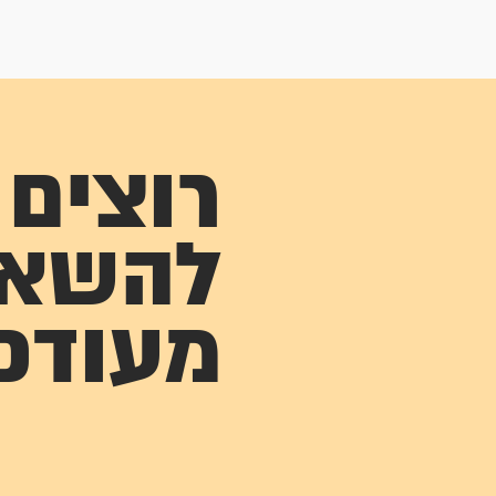
רוצים
להשא
מעודכ