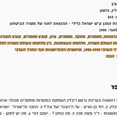
בץ
ין, גרשון
:
245
וח המגן ע"ש ישראל גלילי - ההוצאה לאור של משרד הביטחון
אור:
1990
רצאות, מסמכים
,
מחקר
,
מסמכים
,
עיון
,
קובץ מאמרים
,
קובץ תעודו
 העולם השניה
,
מלחמת העצמאות
,
בין מלחמת העולם השניה למ
ערבי 1936-1939
,
מראשית ההתיישבות ועד המרד הערבי
:
הגנה
ר
עשרים שאלות ותשובות - ד"ר משה סנה 5. מה כוחנו ? - יעקב דורי 