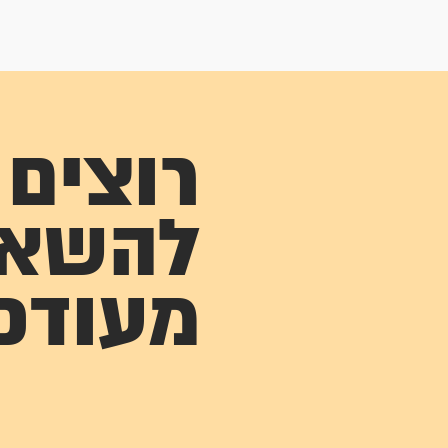
רוצים
להשא
מעודכ