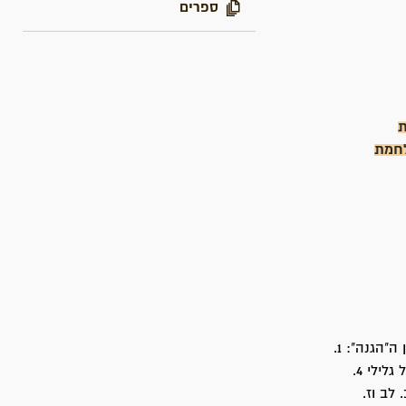
ספרים
ת
לחמת
אסופת מאמרים ראשונה בעריכת גרשון ריבלין העוסקת במקורות ומחקרים מגנזכי ארגון ה"הגנה": 1.
מבוא - גרשון ריבלין. 2. דוד בן-גוריון - על ה"הגנה" ועל צה"ל 3. החבר וה"שורה" -ישראל גלילי 4.
6. מה יש לתקן - ב. לב וז.