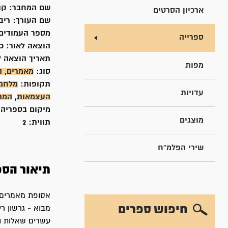
שם המחבר:
קו
ארכיון הסרטים
שם העורך:
ריבל
מספר העמודים
ספרייה
הוצאה לאור:
כ
תאריך הוצאה ל
מפות
סוג:
מאמרים, ה
תקופות:
מלחמת
עדויות
העצמאות
,
המרד ה
מיקום בספריה
מוצגים
תווית:
2
שירי הפלמ"ח
תיאור הספ
חיפוש ספרים