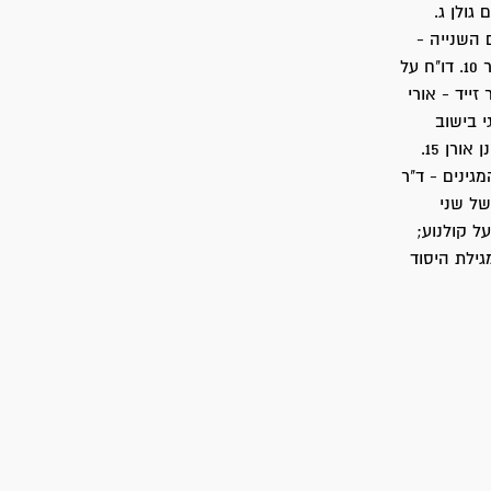
ם גולן ג.
ולם השנייה -
ד"ר פנחס עופר 9. שני מכתבים בעקבות טביעת "פאטריה" - מוניה מרידור, שאול אביגור 10. דו"ח על
לכסנדר זייד - אורי
וח כלכלי-אסטרטגי בישוב
העברי - מרדכי קפלן 14. ההתיישבות במלחמת העצמאות בתרומתה למגננה - ד"ר אלחנן אורן 15.
 16. הביא לדפוס - יונה בנדמן 17. שורות המגינים - ד"ר
ר 19. ניתוח השוואתי של שני
; חרם על קולנוע;
גילת היסוד