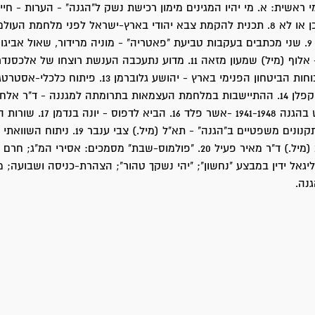
פרידמן 7. ימי ראשית: א. מי יהיו המגינים מימון רכישת נשק ל"הגנה" - הערות - חיי
הגנה עצמית - כן או לא 8. תכנית להקמת צבא יהודי בארץ-ישראל לפני מלחמת הע
העברת שיירה - אלוף (מיל) שמעון מזאה 11. מדוע נתעכבה הענשת רוצחו של א
ברנר 12. ארגון כוחות הביטחון הפנימי בארץ - יהושע גלוברמן 13. פית
מחלקת החימוש בהגנה 1941-1948 -אשר פלד
נחום בוגנר 18. תקנונים משפטיים ב"הגנה" - תא"ל (מיל.) צבי ענב
תזכירים - אל"מ (מיל.) ד"ר מאיר פעיל 20. "פולמוס-שבת" מסמכים: אסירי המ"ג
יגאל ידין במבצע "נחשון"; "יהי נשקך טהור"; הצהרת-כניסה ושבועה; מ
נה.