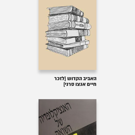
האביב הקדוש [לזכר
חיים אנצו סרני]