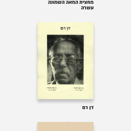
מחצית המאה השמונה
עשרה
דן רם