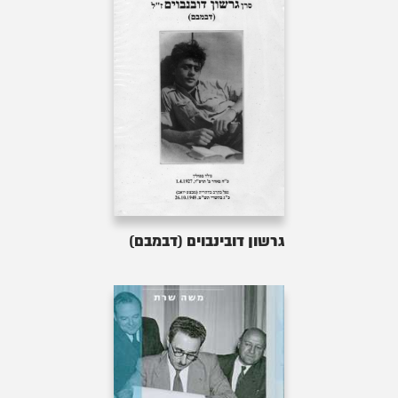
גרשון דובינבוים (דבמבם)