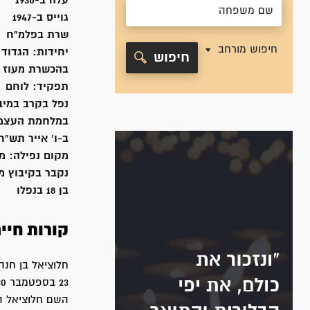
עלה ב-
1930
גוייס ב-
1947
שרת
בפלמ"ח
חיפוש מורחב
יחידות:
הגדוד 
חיפוש
בהכשרת מעוז א', -1949
תפקיד:
לוחם
נפל בקרב במי
במלחמת העצמ
ב-ו' אייר תש"ח, /5/1948
מקום נפילה:
מל
נקבר ב
קיבוץ מ
בן 18 בנפלו
קורות חיי
חלוציאל בן חנה 
23 בספטמבר 1930.
השם חלוציאל הו