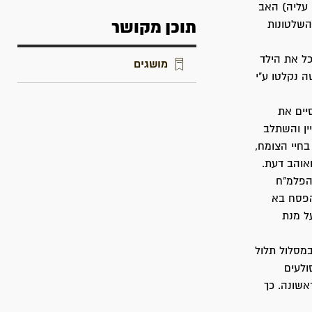
 עליה) האב
השלטונות
תוכן מקושר
לכל את הילד
מושגים
שלושה נקלטו ע"י
יים את
ין והשתלב
בחיי הצומח,
ואוהב דעת.
הפלמ"ח
הפסח בא
ל מנת
מסלול תלול
מסולעים
אשונה. כך