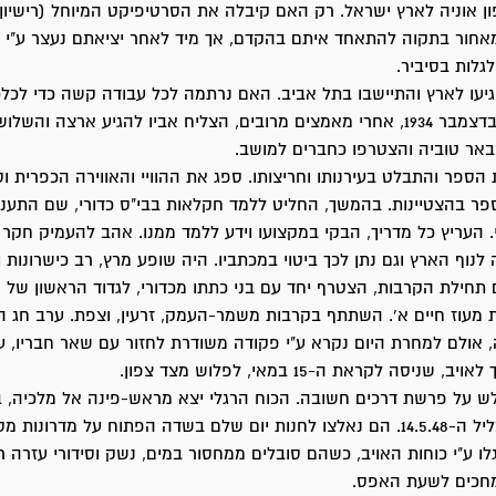
ון אוניה לארץ ישראל. רק האם קיבלה את הסרטיפיקט המיוחל (רישיון
אחור בתקוה להתאחד איתם בהקדם, אך מיד לאחר יציאתם נעצר ע"י 
גלות בסיביר.
מבר 1930 הגיעו לארץ והתיישבו בתל אביב. האם נרתמה לכל עבודה קשה כדי לכ
ולדאוג לחינוכו. בדצמבר 1934, אחרי מאמצים מרובים, הצליח אביו להגיע ארצה וה
אר טוביה והצטרפו כחברים למושב.
 הספר והתבלט בעירנותו וחריצותו. ספג את ההוויי והאווירה הכפרית וס
ספר בהצטיינות. בהמשך, החליט ללמד חקלאות בבי"ס כדורי, שם התעני
 העריץ כל מדריך, הבקי במקצועו וידע ללמד ממנו. אהב להעמיק חקר 
לנוף הארץ וגם נתן לכך ביטוי במכתביו. היה שופע מרץ, רב כישרונות 
חילת הקרבות, הצטרף יחד עם בני כתתו מכדורי, לגדוד הראשון של 
מעוז חיים א'. השתתף בקרבות משמר-העמק, זרעין, וצפת. ערב חג 
אולם למחרת היום נקרא ע"י פקודה משודרת לחזור עם שאר חבריו, ע
ניסה לקראת ה-15 במאי, לפלוש מצד צפון.
ש על פרשת דרכים חשובה. הכוח הרגלי יצא מראש-פינה אל מלכיה, ב
וקשה במיוחד בליל ה-14.5.48. הם נאלצו לחנות יום שלם בשדה הפתוח על מדרונות 
ו ע"י כוחות האויב, כשהם סובלים ממחסור במים, נשק וסידורי עזרה ר
מחכים לשעת האפס.