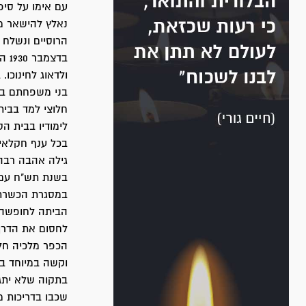
עם אימו על סיפ
נאלץ להישאר מ
הרוסיים ונשלח ל
בדצ
בני משפחתם בב
חלוצי למד בבית
לימודיו בבית ה
בכל ענף חקלאי.
גילה אהבה רבה 
בשנת תש"ח עם ת
במסגרת הכשרת 
הביתה לחופשה, 
לחסום את הדרך לאויב, ש
הכפר מלכיה חל
בתקוה שלא יתגל
שכבו בדריכות 