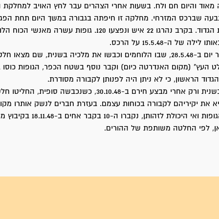
מאוד והיום חם ולח. בשעות אחרי הצהרים עבר לחץ האויב למחלקת 
עה שברכס המזרחי. מחלקה זו חיפתה בגבורה במשך היום תחת הפגז
וקשה, על נסיגת הגדוד. בקרב נהרגו 22 איש ונפצעו 120. גופות עשרה מא
ה של ה-15.5.48 על הרכס.
לאחר שנים עשר יום ב-28.5.48, שבו הלוחמים וכבשו את מלכיה בשנית, שם מצאו 
 העץ" (מקום האנדרטה כיום) וקבר נוסף בשטח הכפר, הגופות כוסו ב
גדוד הראשון, כי לא ניתן היה לפנותן לקבורה מסודרת.
מלכיה ננטשה בשנית ורק אחרי מבצע חירם ב-30.10.48, כשנכבשה סופית, הח
 את יקיריהם לקבורה בכוחות עצמם. בעזרת חברים לנשק אותרו מקו
אך בגלל מצב הגופות ואי היכולת לזהותן, נקברו ה-10 
, לפי החלטה משותפת של ההורים.