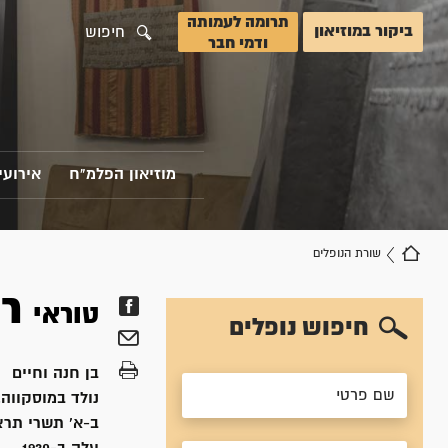
תרומה לעמותה
ביקור במוזיאון
חיפוש
ודמי חבר
מוזיאון הפלמ"ח
אירועי
שורת הנופלים
רו
טוראי
חיפוש נופלים
בן
חנה וחיים
נולד ב
מוסקווה,
ב-א' תשרי תרצ"א, 930