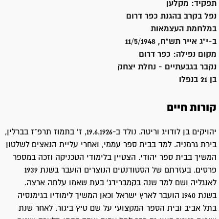
תפקיד:
מקלען
נפל בקרב בהגנת כפר דרום
במלחמת העצמאות
ב-י"ג אייר תש"ח, 11/5/1948
מקום נפילה:
כפר דרום
נקבר ב
גבעתיים - נחלת יצחק
בן 21 בנפלו
קורות חיים
יהויקים בן לודויג וריטה. נולד ב-19.6.1926, ז' בתמוז תרפ"ז בברלין,
בירת גרמניה. למד בבית ספר עממי, ואחרי עליית הנאצים לשלטון
המשיך בבית ספר יהודי. הצטיין בלימודי הטכניקה וזכה במספר
פרסים. בעזרתם של הסטודנטים הנוצרים הועבר בשנת 1939
לאנגליה ושם למד שנה בקמברידג' בעת שאמו עלתה ארצה.
בשנת 1940 הועבר לארץ ישראל וכאן המשיך לימודיו בגימנסיה
בתל אביב ובית הספר המקצועי על שם טיץ ביגור. לאחר שנת