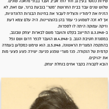
שירות כנוטר בעין גב חזר לתל אביב ועבד בבתי מלאכה שונים.
שלוש שנים עבד בבית החרושת "מטר" בגבעת ברנר, עם זאת, לא
הזניח את לימודיו והצליח לעבור את בחינות הבגרות הלונדוניות,
אך לא זכה לשמוע כי עמד בהן בהצטיינות. היה עלם צמא דעת
וזיקה עמוקה היתה לו לספרות.
ב-11.3.1948 התייצב בקלט והועבר משם לבארות יצחק שבנגב,
במסגרת חטיבת הנגב. ב-18.4.1948 הועבר לכפר דרום ושם נפל
בהתקפה המצרית הראשונה, 11.5.1948. הוא שימש כמקלען בעמדה
קדמית של הנקודה. פגז מצרי שפגע פגיעה ישירה פצע פצעי מות
את יהויקים.
הובא לקבורה בקבר אחים בנחלת יצחק.