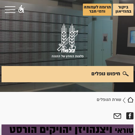
ביקור
תרומה לעמותה
במוזיאון
ודמי חבר
פלוגות המחץ של ההגנה
חיפוש נופלים
שורת הנופלים
ויצנהויזן
יהויקים
הורסט
טוראי