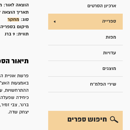
הוצאה לאור:
מ
ארכיון הסרטים
תאריך הוצאה ל
סוג:
מחקר
ספרייה
מיקום בספריה
תווית:
9 ברנ
מפות
עדויות
תיאור הספ
מוצגים
באמצעות האצ"ל
שירי הפלמ"ח
ההתרחשויות, עד
כיחידה שפעלה ב
ברנר, צבי זמיר,
יצחק שדה.
חיפוש ספרים