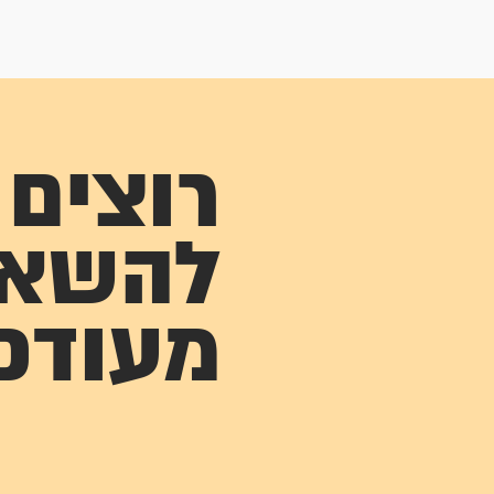
רוצים
להשא
מעודכ