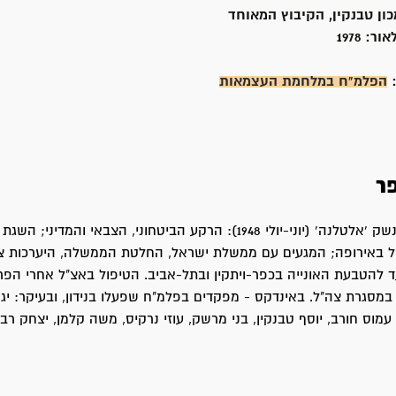
כון טבנקין, הקיבוץ המאוחד
אור:
1978
:
הפלמ"ח במלחמת העצמאות
ר
פרשת אוניית הנשק 'אלטלנה' (יוני-יולי 1948): הרקע הביטחוני, הצבאי והמדיני;
 באירופה; המגעים עם ממשלת ישראל, החלטת הממשלה, היערכות צה
 להטבעת האונייה בכפר-ויתקין ובתל-אביב. הטיפול באצ"ל אחרי הפ
מסגרת צה"ל. באינדקס - מפקדים בפלמ"ח שפעלו בנידון, ובעיקר: יגאל
 עמוס חורב, יוסף טבנקין, בני מרשק, עוזי נרקיס, משה קלמן, יצחק רבי