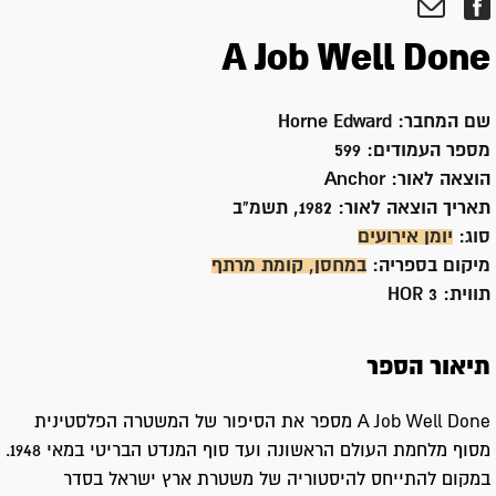
A Job Well Done
שם המחבר:
Horne Edward
מספר העמודים:
599
הוצאה לאור:
Anchor
תאריך הוצאה לאור:
1982, תשמ"ב
סוג:
יומן אירועים
מיקום בספריה:
במחסן, קומת מרתף
תווית:
3 HOR
תיאור הספר
A Job Well Done מספר את הסיפור של המשטרה הפלסטינית
מסוף מלחמת העולם הראשונה ועד סוף המנדט הבריטי במאי 1948.
במקום להתייחס להיסטוריה של משטרת ארץ ישראל בסדר