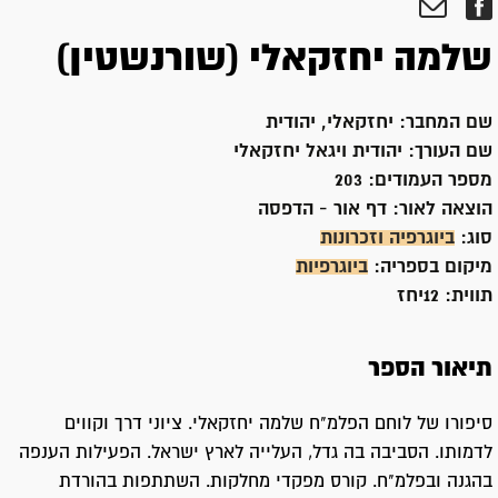
שלמה יחזקאלי (שורנשטין)
שם המחבר:
יחזקאלי, יהודית
שם העורך:
יהודית ויגאל יחזקאלי
מספר העמודים:
203
הוצאה לאור:
דף אור - הדפסה
סוג:
ביוגרפיה וזכרונות
מיקום בספריה:
ביוגרפיות
תווית:
12יחז
תיאור הספר
סיפורו של לוחם הפלמ"ח שלמה יחזקאלי. ציוני דרך וקווים
לדמותו. הסביבה בה גדל, העלייה לארץ ישראל. הפעילות הענפה
בהגנה ובפלמ"ח. קורס מפקדי מחלקות. השתתפות בהורדת