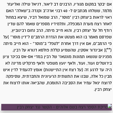
אם יבקר במקום מגוריו, הרבנים דב ליאור, דניאל שילה ואליעזר
מלמד, ששלחו מכתבים ל- 40 רבני ארה"ב וקנדה ב"שאלה" האם
ראוי לראות ביצחק רבין "מוסר", הרב שמואל דביר, שיצא במחול
לאחר רצח מערת המכפלה, ותלמידיו מספרים שאמר להם שדין
רודף חל על יצחק רבין, והוא חייב מיתה, הרב נחום רבינוביץ,
שפרסם מאמר בו הוא מצטט את הגדרת הרמב"ם ל"דין מוסר" [על
פי הרמב"ם, אם אין דרך אחרת "לטפל" ב"מוסר" - הוא חייב מיתה
(**)] אביגדור אסקין, שהשמיע קללת פולסא דנורא על רבין,
מפגינים שנשאו תמונות מונטאז' של רבין במדי אס-אס בכיכר ציון
בירושלים ועוד, ועוד, ולאף יועץ משפטי ולאף פרקליט מדינה לא
היה עד לרגע זה (על רצח אין התיישנות) אומץ להעמיד לדין איש
מבין כל אלה, שבנו את התשתית הרעיונית והחברתית, שסיפקה
לרוצח יגאל עמיר את הסביבה התומכת, שהביאה אותו לרצוח את
יצחק רבין.