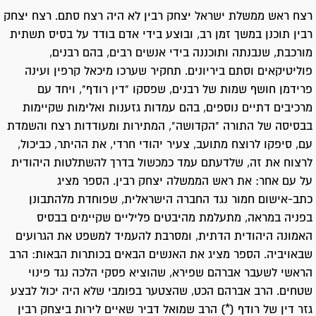
רצח ראש ממשלת ישראל יצחק רבין לא היה רצח סתם. רצח יצחק
רבין תוכנן במשך זמן רב, ובוצע בידי אדם בודד על בסיס תשתית
מורכבת, שנבנתה ותוכננה בידי אנשים רבים, בהם רבנים,
פוליטיקאים וסתם ביריונים. תחקיר שערכו מיכאל קרפין ועינה
פרידמן חושף שמות של רבנים, שפסקו "דין רודף", ויחד עם
מרכיבים דתיים נוספים, בהם עמדות גזענות ואלימות שקיימות
בבסיסה של התורה "הקדושה", המתירות ומעודדות רצח והשמדת
עם, סיפקו לרוצח מתועב, צעיר יהודי חרדי, את ההיתר, כביכול,
לרצוח את זה, שלדעתם עמד כמכשול בדרך להשתלטות היהודית
על עם אחר: את ראש הממשלה יצחק רבין. הספר מציג
כתב-אישום חמור נגד החברה הישראלית, שפוחדת מלהתבונן
בפניה במראה, מתעלמת מהיבטים פליליים שקיימים בבסיס
האמונה היהודית הדתית, ומסרבת להעמיד למשפט את הגרועים
שבאויביה. הספר מציג את האנשים הבאים בכותרות הבאות: הרב
הראשי לשעבר אברהם שפירא, שהוציא פסקי הלכה נגד פינוי
שטחים. הרב אברהם הכט, שהצטער בפומבי שלא היה יכול לבצע
גזר דין של רודף (*) הרב שמואל דביר שאיים לירות ביצחק רבין