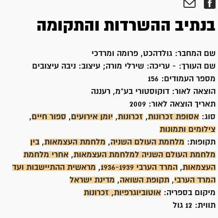
בנתיב ההשרדות והתקומה
שם המחבר:
גולדהכט, פרומה ומרדכי
שם העורך:
- עריכה: שירלי מורה; עיצוב: ניבה עיצובים
מספר העמודים:
156
הוצאה לאור:
דוקוסטורי בע"מ, רעננה
תאריך הוצאה לאור:
2009
סוג:
אסופת זכרונות
,
זכרונות
,
יומן אירועים
,
ספור חיים
,
צילומים ותמונות
תקופות:
מלחמת העולם השניה
,
מלחמת העצמאות
,
בין
מלחמת העולם השניה למלחמת העצמאות
,
אחרי מלחמת
העצמאות
,
המרד הערבי 1936-1939
,
מראשית ההתיישבות ועד
המרד הערבי
,
תקופת השואה
,
מדינת ישראל
מיקום בספריה:
אוטוביוגרפיות, זכרונות
תווית:
12 גול