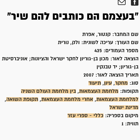
"בעצמם הם כותבים להם שיר"
שם המחבר:
קנטור, אפרת
שם העורך:
עריכה לשונית: ולק, נורית
מספר העמודים:
425
הוצאה לאור:
מכון בן-גוריון לחקר ישראל והציונות; אוניברסיטת
בן-גוריון; יד טבנקין
תאריך הוצאה לאור:
2007
סוג:
מחקר
,
עיון
,
תיעוד
תקופות:
מלחמת העצמאות
,
בין מלחמת העולם השניה
למלחמת העצמאות
,
אחרי מלחמת העצמאות
,
תקופת השואה
,
מדינת ישראל
מיקום בספריה:
כללי - ספרי עזר
תווית:
1