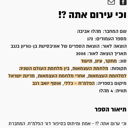
וכי עירום אתה ?!
שם המחבר:
מהלו אביבה
מספר העמודים:
172
הוצאה לאור:
הוצאת הספרים של אוניבסיטת בן-גוריון בנגב
תאריך הוצאה לאור:
2008
סוג:
מחקר
,
עיון
,
תיעוד
תקופות:
מלחמת העצמאות
,
בין מלחמת העולם השניה
למלחמת העצמאות
,
אחרי מלחמת העצמאות
,
מדינת ישראל
מיקום בספריה:
הפלמ"ח - כללי
,
אוסף יואב רגב
תווית:
4 מהלו
תיאור הספר
וכי ערום אתה ?! - אמת ומיתוס בסיפור דור הפלמ"ח. המחברת