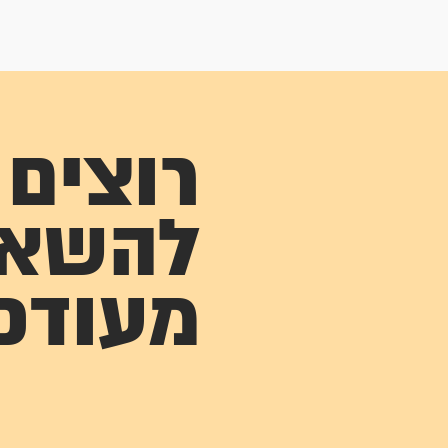
רוצים
להשא
מעודכ