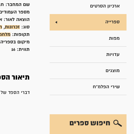
שם המחבר:
חב
ארכיון הסרטים
מספר העמודים
הוצאה לאור:
א
ספרייה
סוג:
זכרונות
,
ח
תקופות:
מלחמ
מפות
מיקום בספריה
תווית:
16
עדויות
מוצגים
תיאור הספ
שירי הפלמ"ח
דברי הספד של ח
חיפוש ספרים