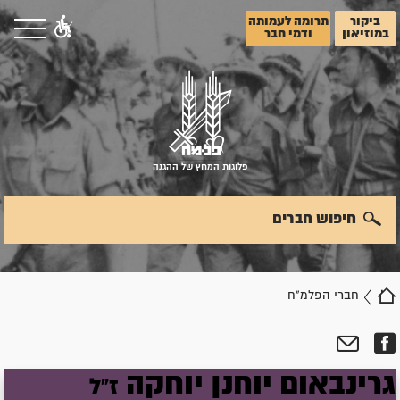
ביקור
תרומה לעמותה
במוזיאון
ודמי חבר
פלוגות המחץ של ההגנה
חיפוש חברים
חברי הפלמ"ח
גרינבאום
יוחנן
יוחקה
ז"ל