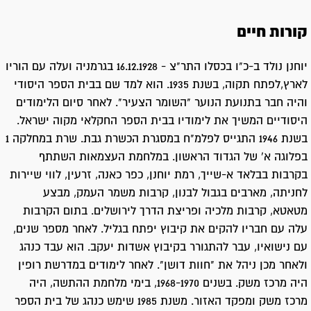
קורות חיים
יוחנן נולד ב-כ"ו בכסלו התר"צ - 16.12.1928 בגרמניה ועלה עם הוריו
לארץ,לפתח תקוה, בשנת 1935. הוא למד שם בבית הספר היסודי
והיה חבר בתנועת הנוער "השומר הצעיר". לאחר סיום הלימודים
היסודיים המשיך את לימודיו בבית הספר החקלאי מקוה ישראל.
בשנת 1946 התגייס לפלמ"ח במסגרת הכשרת גבת. שרת במחלקה 1
בפלוגה א' של הגדוד הראשון. במלחמת העצמאות השתתף
בקרבות בבלאד א-שייך, רמת יוחנן, כפר כאנה, זרעין, לווי שיירות
לחניתה, מארבים בגבול לבנון, קרבות משמר העמק, מבצע
מטאטא, קרבות מלכיה ופריצת הדרך לירושלים. בתום הקרבות
עלה עם חבריו להקים את קיבוץ יפתח בגליל. לאחר מספר שנים,
עם נישואיו, עבר להתגורר בקיבוץ אשדות יעקב. הוא עבד כנהג
ולאחר מכן ניהל את "חוות דושן". לאחר לימודים במדרשת רופין
היה מרכז משק. בשנים 1968-1970, בימי מלחמת ההתשה, היה
מרכז משק ומפקד האזור. משנת 1985 שימש כנהג של בית הספר