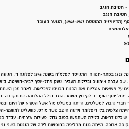
- חטיבת הנגב
, חטיבת הנגב
זיה המוטסת 1946-1947), הנוער העובד
אלחוטאית
5/
ם
יוכבד נולדה בשנת 1929 בפתח-תקווה. התגייסה לפלמ"ח בשנת
 שם עברה אימונים ובלילות העבירו נשק מתל-יוסף לבית-השיטה. ב"
ים על משאיות אנגליות ואת הבנות הכניסו למכלאות. לאחר מכן השת
. מתל יוסף הועברה לקיבוץ משמר-הנגב בגלל המלחמה שהתקרבה. 
 חברי קיבוץ למשלטים. הייתה במשלט מול אשל הנשיא של היום ובמ
הייתה צלפית בלי דיפלומה וידעה היטב קשר מורס. כשעלינו למשמר-הנ
 שיכלנו לראות. בלילה השתמשו בפנס גדול. פעילות אזרחית: עבדה במ
ופה ארוכה. הייתה גננת מחליפה בחופשות לידה של הגננות בשני גני