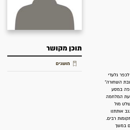
תוכן מקושר
מושגים
 1946 לפלוגה ד'. הגיעה לכפר גלעדי
שבת השחורה"
תפה במסע
בעת המלחמה
שלט מול
גב אותתנו
קומות רבים.
ם במשך