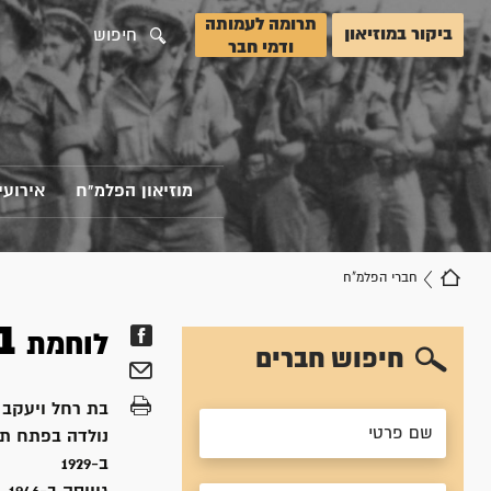
תרומה לעמותה
ביקור במוזיאון
חיפוש
ודמי חבר
מוזיאון הפלמ"ח
אירועי
חברי הפלמ"ח
ב
לוחמת
חיפוש חברים
בת
רחל ויעקב
נולדה ב
פתח תק
ב-1929