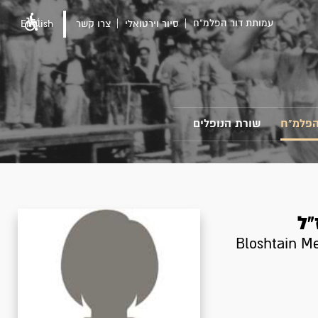
עמותת דור הפלמ"ח
סיור וירטואלי
צרו קשר
English
הפלמ"ח
שורת הנופלים
"ל
Bloshtain M