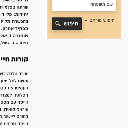
גוייסה ב-
1946
שרתה
בפלמ"ח 
יחידות:
פל' ד'
חיפוש מורחב
בהכשרת תל יוסף (הדיווי
חיפוש
תפקיד אחרון:
שוחררה ב-
1949
נפטרה ב-
3/2017
קורות חיי
ומשם לתל-יוסף.
העמיסו את הבנ
הפלוגתי למצדה
גוייסה עם מספר
עיראק סואידן. 
במורס ליישובים
הייתה טבחית תק