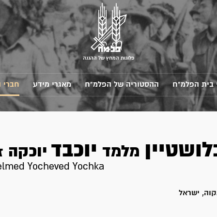
פלוגות המחץ של ההגנה
 בית הפלמ"ח
ההסטוריה של הפלמ"ח
מאגרי מידע
חברי 
לושטיין
יוכבד
מלמד
יוכקה
ז
elmed Yocheved Yochka
וה, ישראל